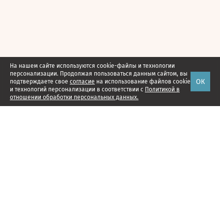
На нашем сайте используются cookie-файлы и технологии
персонализации. Продолжая пользоваться данным сайтом, вы
ОК
подтверждаете свое
согласие
на использование файлов cookie
и технологий персонализации в соответствии с
Политикой в
отношении обработки персональных данных.
Наши проекты
Подписка