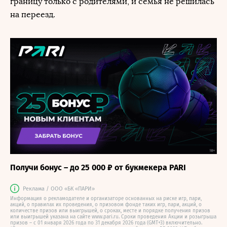
границу только с родителями, и семья не решилась
на переезд.
Получи бонус – до 25 000 ₽ от букмекера PARI
Реклама / ООО «БК «ПАРИ»
Информация о рекламодателе и организаторе основанных на риске игр, пари,
акций, о правилах их проведения, о призовом фонде таких игр, пари, акций, о
количестве призов или выигрышей, о сроках, месте и порядке получения призов
или выигрышей указана на сайте www.pari.ru. Сроки проведения Акции и розыгрыша
призов – с 01 января 2026 года по 31 декабря 2026 года (GMT+3) включительно.