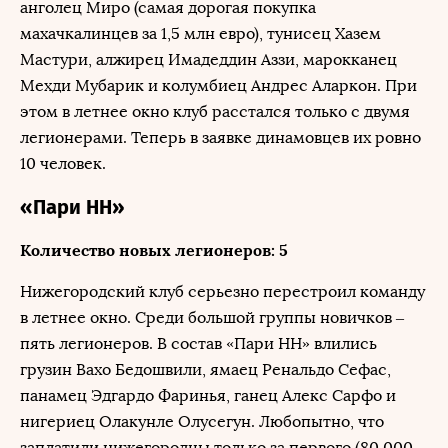
анголец Миро (самая дорогая покупка
махачкалинцев за 1,5 млн евро), тунисец Хазем
Мастури, алжирец Имадеддин Аззи, марокканец
Мехди Мубарик и колумбиец Андрес Аларкон. При
этом в летнее окно клуб расстался только с двумя
легионерами. Теперь в заявке динамовцев их ровно
10 человек.
«Пари НН»
Количество новых легионеров: 5
Нижегородский клуб серьезно перестроил команду
в летнее окно. Среди большой группы новичков –
пять легионеров. В состав «Пари НН» влились
грузин Вахо Бедошвили, ямаец Ренальдо Сефас,
панамец Эдгардо Фаринья, ганец Алекс Сарфо и
нигериец Олакунле Олусегун. Любопытно, что
заплатили нижегородцы только за первого (80 000