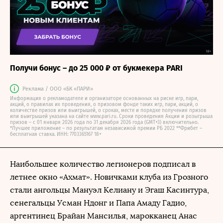
Получи бонус – до 25 000 ₽ от букмекера PARI
Реклама / ООО «БК «ПАРИ»
Информация о рекламодателе и организаторе основанных на риске игр, пари,
акций, о правилах их проведения, о призовом фонде таких игр, пари, акций, о
количестве призов или выигрышей, о сроках, месте и порядке получения призов
или выигрышей указана на сайте www.pari.ru. Сроки проведения Акции и розыгрыша
призов – с 01 января 2026 года по 31 декабря 2026 года (GMT+3) включительно.
*Лучшее приложение – по результатам независимой премии РБ 2022 **Фрибет –
бесплатная ставка. ИНН: 7703365167 18+
Наибольшее количество легионеров подписал в
летнее окно «Ахмат». Новичками клуба из Грозного
стали ангольцы Мануэл Келиану и Эгаш Касинтура,
сенегальцы Усман Ндонг и Папа Амаду Гадио,
аргентинец Брайан Мансилья, марокканец Анас