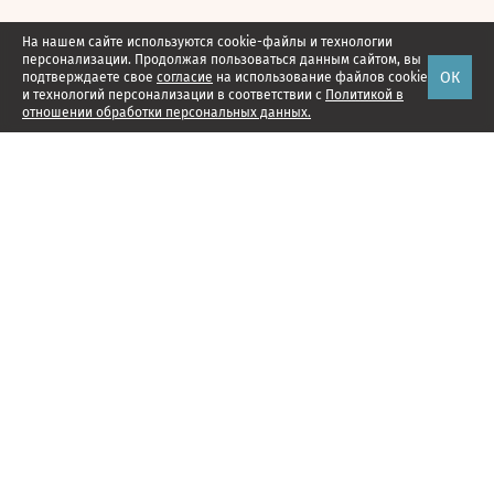
На нашем сайте используются cookie-файлы и технологии
персонализации. Продолжая пользоваться данным сайтом, вы
ОК
подтверждаете свое
согласие
на использование файлов cookie
и технологий персонализации в соответствии с
Политикой в
отношении обработки персональных данных.
Наши проекты
Подписка
Реклама
Справочник компаний