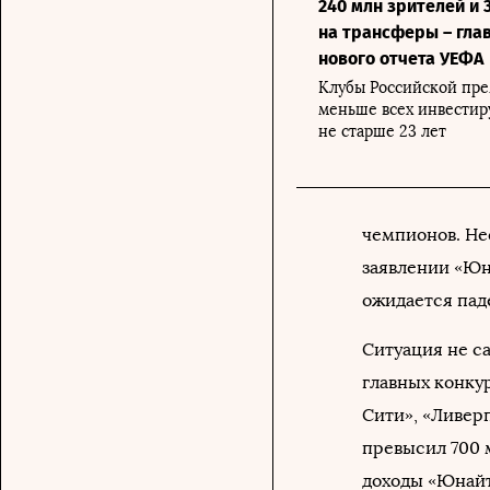
240 млн зрителей и 
на трансферы – гла
нового отчета УЕФА
Клубы Российской пр
меньше всех инвестир
не старше 23 лет
чемпионов. Не
заявлении «Юна
ожидается пад
Ситуация не с
главных конку
Сити», «Ливерп
превысил 700 м
доходы «Юнайте