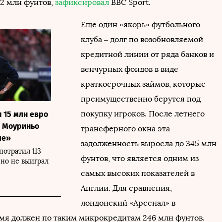
42 млн фунтов,
зафиксировал
BBC Sport.
Еще один «якорь» футбольного
клуба – долг по возобновляемой
кредитной линии от ряда банков и
венчурных фондов в виде
краткосрочных займов, которые
преимущественно берутся под
покупку игроков. После летнего
 15 млн евро
е Моуриньо
трансферного окна эта
че»
задолженность выросла до 345 млн
потратил 113
фунтов, что является одним из
 но не выиграл
самых высоких показателей в
Англии. Для сравнения,
лондонский «Арсенал» в
мя должен по таким микрокредитам 246 млн фунтов.