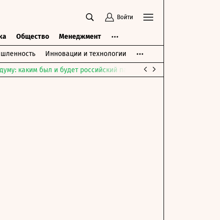
Войти
ка
Общество
Менеджмент
шленность
Инновации и технологии
думу: каким был и будет российский парламент
Война на Ближне