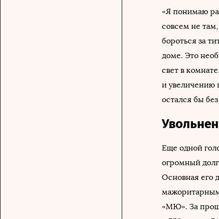
«Я понимаю ра
совсем не там,
бороться за т
доме. Это необ
свет в комнат
и увеличению ц
остался бы без
Увольнен
Еще одной гол
огромный долг 
Основная его д
мажоритарными
«МЮ». За прош