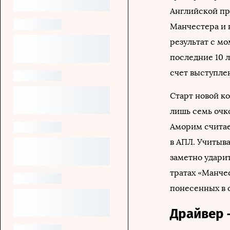
Английской пр
Манчестера и 
результат с мо
последние 10 
счет выступле
Старт новой к
лишь семь очко
Аморим считае
в АПЛ. Учитыв
заметно удари
тратах «Манче
понесенных в 
Драйвер 