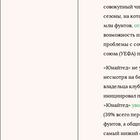
совокупный чи
сезоны, на кот
млн фунтов,
от
возможность и
проблемы с со
союза (УЕФА) 
«Юнайтед» не 
несмотря на б
владельца клу
инициировал п
«Юнайтед»
ув
(39% всего пер
фунтов, а общи
самый низкий 