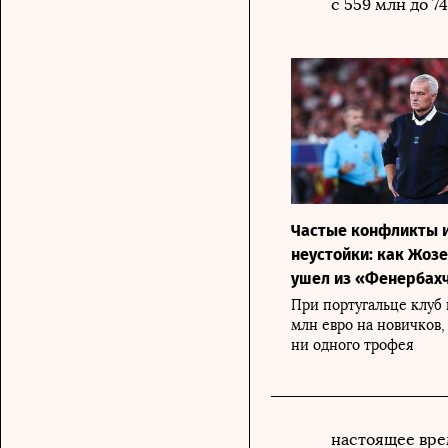
с 559 млн до 7
Частые конфликты и
неустойки: как Жоз
ушел из «Фенербах
При португальце клуб 
млн евро на новичков,
ни одного трофея
настоящее вре