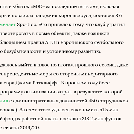
стый убыток «МЮ» за последние пять лет, включая
орые повлияла пандемия коронавируса, составил 377
мечает
Sportico. Это привело к тому, что клуб утратил
нвестировать в новые объекты, также возникли
блюдением правил АПЛ и Европейского футбольного
по безубыточности и устойчивому развитию.
удалось выйти в плюс по итогам прошлого сезона, даже
еспрецедентные меры со стороны миноритарного
ба сэра Джима Рэтклиффа. В прошлом году босс
рограмму оптимизации затрат, в результате которой
олил
с административных должностей 450 сотрудников
сонала). За счет этого удалось сэкономить 51,5 млн
й фонд заработной платы составил 313,2 млн фунтов –
с сезона 2019/20.