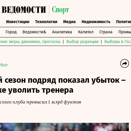
ы
Инвестиции
Технологии
Медиа
Недвижимость
Полити
Город
Ведомости&
Аналитика
Капитал
Страна
Промы
нке: меры, динамика, прогнозы
Выбор редакции
Выборы в Гос
тбол
 сезон подряд показал убыток –
же уволить тренера
йского клуба превысил 1 млрд фунтов