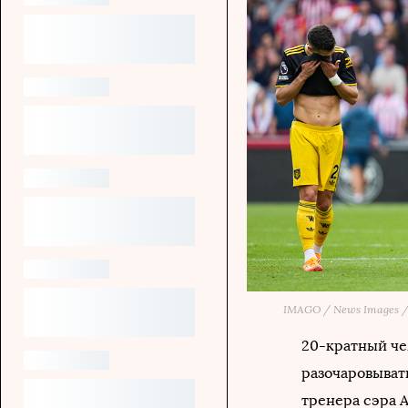
IMAGO / News Images 
20-кратный ч
разочаровывать
тренера сэра 