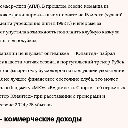
емьер-лиги (АПЛ). В прошлом сезоне команда из
вовсе финишировала в чемпионате на 15 месте (худший
мента учреждения лиги в 1992 г.) и впервые за
лет упустила возможность пополнить клубную казну за
ния в еврокубках.
омпании не внушает оптимизма – «Юнайтед» набрал
в в шести матчах сезона, а португальский тренер Рубен
тся фаворитом у букмекеров на следующее увольнение
ая не лучшее финансовое состояние клуба, это может
ть по бюджету «МЮ». «Ведомости. Спорт» – об огромных
стер Юнайтед» при расставании с тренерами и
сезоне 2024/25 убытках.
– коммерческие доходы