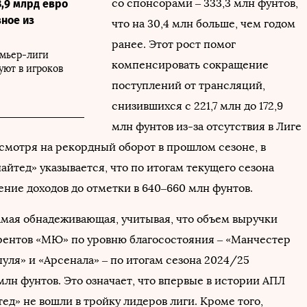
со спонсорами – 333,3 млн фунтов,
3,9 млрд евро
вное из
что на 30,4 млн больше, чем годом
ранее. Этот рост помог
емьер-лиги
компенсировать сокращение
уют в игроков
поступлений от трансляций,
снизившихся с 221,7 млн до 172,9
млн фунтов из-за отсутствия в Лиге
смотря на рекордный оборот в прошлом сезоне, в
йтед» указывается, что по итогам текущего сезона
ение доходов до отметки в 640–660 млн фунтов.
амая обнадеживающая, учитывая, что объем выручки
рентов «МЮ» по уровню благосостояния – «Манчестер
уля» и «Арсенала» – по итогам сезона 2024/25
лн фунтов. Это означает, что впервые в истории АПЛ
д» не вошли в тройку лидеров лиги. Кроме того,