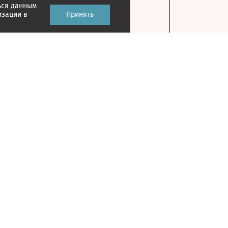
ься данным
изации в
Принять
Контакты
127018, г. Москва, ул. Полковая, д. 3, стр. 1
На карте