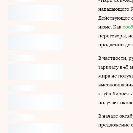
«Пари Сен-Жер
нападающего К
Действующее с
июне. Как
соо
переговоры, н
продлении дог
В частности, 
зарплату в 45 
мира не получ
высокооплачи
клуба Лионель
получает около
В начале октяб
предложение о