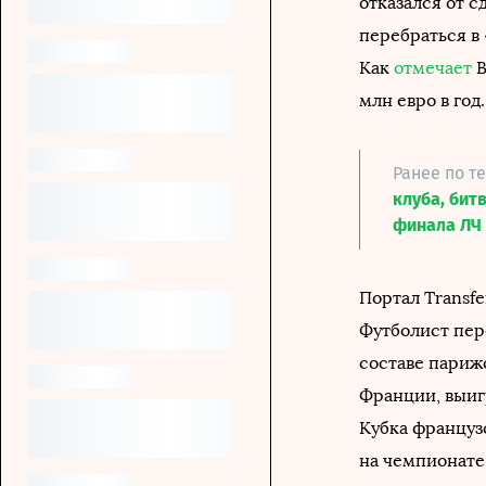
отказался от с
перебраться в 
Как
отмечает
B
млн евро в год.
Ранее по т
клуба, бит
финала ЛЧ
Портал Transf
Футболист пере
составе париж
Франции, выигр
Кубка француз
на чемпионате