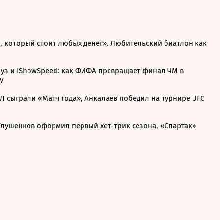
̆ф, который стоит любых денег». Любительский биатлон как
руз и IShowSpeed: как ФИФА превращает финал ЧМ в
у
Л сыграли «Матч года», Анкалаев победил на турнире UFC
 Глушенков оформил первый хет-трик сезона, «Спартак»