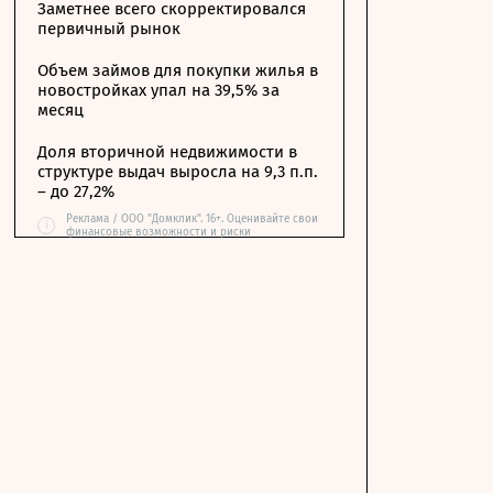
Заметнее всего скорректировался
первичный рынок
Объем займов для покупки жилья в
новостройках упал на 39,5% за
месяц
Доля вторичной недвижимости в
структуре выдач выросла на 9,3 п.п.
– до 27,2%
Реклама / ООО "Домклик". 16+. Оценивайте свои
i
финансовые возможности и риски