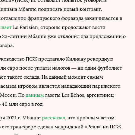
мен» (ПСЖ) не оставляет попыток уговорить
илиана Мбаппе подписать новый контракт.
оглашение французского форварда заканчивается в
бщает
Le Parisien, стороны продолжают вести
о 23-летний Мбаппе уже отклонил два предложении о
овора.
руководство ПСЖ предлагало Килиану рекордную
млн евро после уплаты налогов — ни один футболист
ает такого оклада. На данный момент самым
ваемым игроком является нападающий парижского
 Месси. По
данным
газеты Les Echos, аргентинец
 40 млн евро в год.
ря 2021 г. Мбаппе
рассказал
, что прошлым летом
 его трансфере сделал мадридский «Реал», но ПСЖ