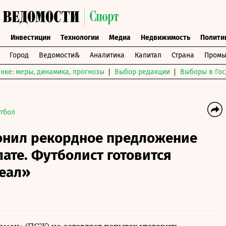
ы
Инвестиции
Технологии
Медиа
Недвижимость
Полити
Город
Ведомости&
Аналитика
Капитал
Страна
Промы
нке: меры, динамика, прогнозы
Выбор редакции
Выборы в Гос
тбол
онил рекордное предложение
ате. Футболист готовится
Реал»