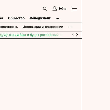
Войти
ка
Общество
Менеджмент
шленность
Инновации и технологии
думу: каким был и будет российский парламент
Война на Ближне