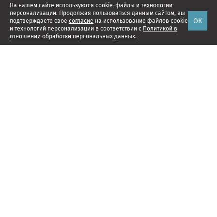
На нашем сайте используются cookie-файлы и технологии
персонализации. Продолжая пользоваться данным сайтом, вы
ОК
подтверждаете свое
согласие
на использование файлов cookie
и технологий персонализации в соответствии с
Политикой в
отношении обработки персональных данных.
Наши проекты
Подписка
Реклама
Справочник компаний
Об издании