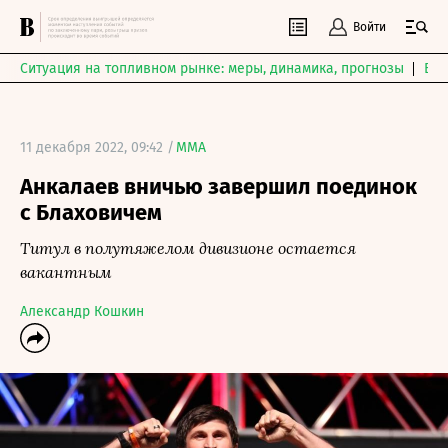
Войти
Ситуация на топливном рынке: меры, динамика, прогнозы
Выб
11 декабря 2022, 09:42 /
MMA
Анкалаев вничью завершил поединок
с Блаховичем
Титул в полутяжелом дивизионе остается
вакантным
Александр Кошкин