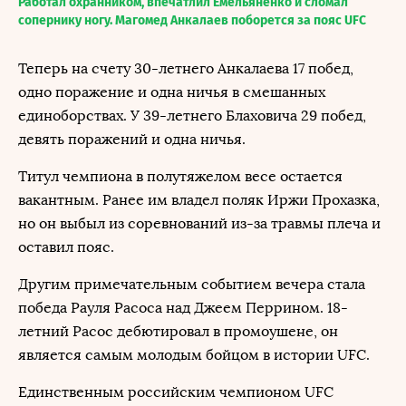
Работал охранником, впечатлил Емельяненко и сломал
сопернику ногу. Магомед Анкалаев поборется за пояс UFC
Теперь на счету 30-летнего Анкалаева 17 побед,
одно поражение и одна ничья в смешанных
единоборствах. У 39-летнего Блаховича 29 побед,
девять поражений и одна ничья.
Титул чемпиона в полутяжелом весе остается
вакантным. Ранее им владел поляк Иржи Прохазка,
но он выбыл из соревнований из-за травмы плеча и
оставил пояс.
Другим примечательным событием вечера стала
победа Рауля Расоса над Джеем Перрином. 18-
летний Расос дебютировал в промоушене, он
является самым молодым бойцом в истории UFC.
Единственным российским чемпионом UFC