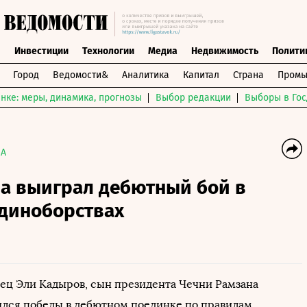
ы
Инвестиции
Технологии
Медиа
Недвижимость
Полити
Город
Ведомости&
Аналитика
Капитал
Страна
Промы
нке: меры, динамика, прогнозы
Выбор редакции
Выборы в Гос
A
а выиграл дебютный бой в
диноборствах
ец Эли Кадыров, сын президента Чечни Рамзана
ился победы в дебютном поединке по правилам