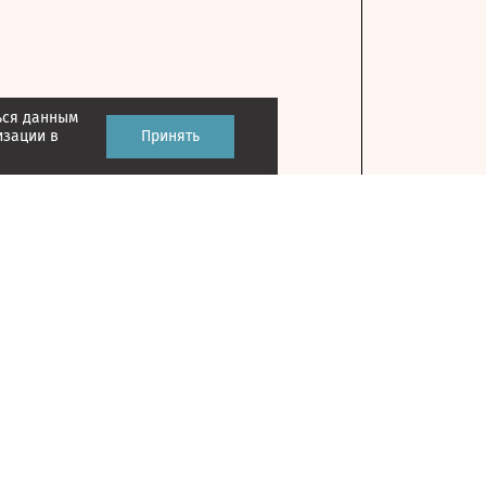
ься данным
изации в
Принять
Контакты