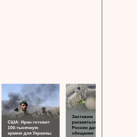
Заставим
США: Иран готовит
раскаяться: союзник
100-тысячную
России дал грозное
армию для Украины
обещание