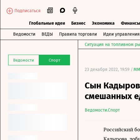
Подписаться
Глобальные идеи
Бизнес
Экономика
Финанс
Ведомости
ВЕДЫ
Правила торговли
Идеи управления
Ситуация на топливном ры
Ведомости
Спорт
23 декабря 2022, 19:59 /
MM
Сын Кадыров
смешанных е
Ведомости.Спорт
Российский бо
Кадырова, доб