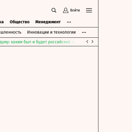
Войти
ка
Общество
Менеджмент
шленность
Инновации и технологии
думу: каким был и будет российский парламент
Война на Ближне