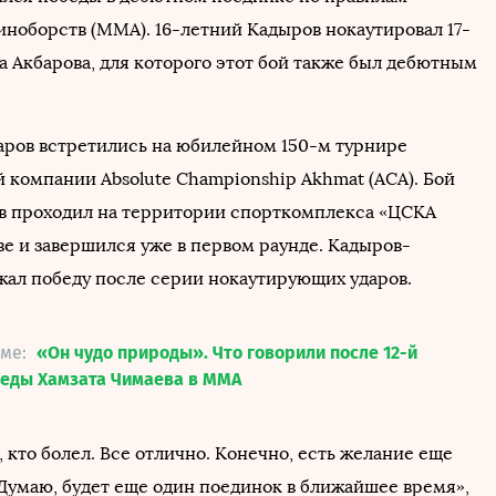
ноборств (MMA). 16-летний Кадыров нокаутировал 17-
а Акбарова, для которого этот бой также был дебютным
аров встретились на юбилейном 150-м турнире
 компании Absolute Championship Akhmat (ACA). Бой
ов проходил на территории спорткомплекса «ЦСКА
ве и завершился уже в первом раунде. Кадыров-
ал победу после серии нокаутирующих ударов.
еме:
«Он чудо природы». Что говорили после 12-й
беды Хамзата Чимаева в ММА
 кто болел. Все отлично. Конечно, есть желание еще
 Думаю, будет еще один поединок в ближайшее время»,