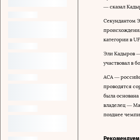
— сказал Кады
Секундантом Э
происхождения
категории в UF
Эли Кадыров —
участвовал в б
ACA — российс
проводятся со
была основана 
владелец — Ма
позднее чемпи
Рекомендуем