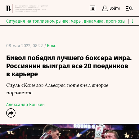
Войти
Ситуация на топливном рынке: меры, динамика, прогнозы
Выб
08 мая 2022, 08:22 /
Бокс
Бивол победил лучшего боксера мира.
Россиянин выиграл все 20 поединков
в карьере
Сауль «Канело» Альварес потерпел второе
поражение
Александр Кошкин