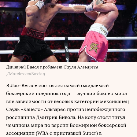
Дмитрий Бивол пробивает Сауля Алвьареса
/MatchroomBoxing
В Лас-Вегасе состоялся самый ожидаемый
боксерский поединок года — лучший боксер мира
вне зависимости от весовых категорий мексиканец
Сауль «Канело» Альварес против непобежденного
россиянина Дмитрия Бивола. На кону стоял титул
чемпиона мира по версии Всемирной боксерской
ассоциации (WBA с приставкой Super) в