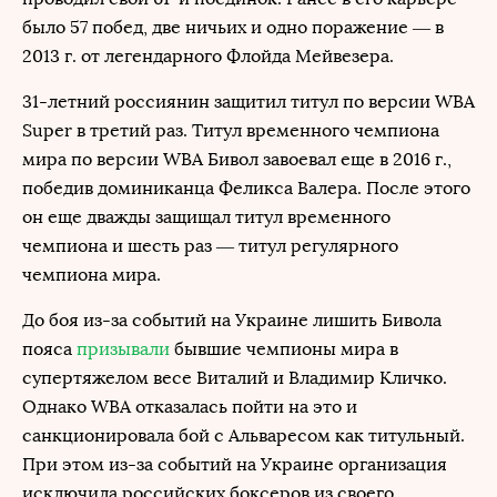
было 57 побед, две ничьих и одно поражение — в
2013 г. от легендарного Флойда Мейвезера.
31-летний россиянин защитил титул по версии WBA
Super в третий раз. Титул временного чемпиона
мира по версии WBA Бивол завоевал еще в 2016 г.,
победив доминиканца Феликса Валера. После этого
он еще дважды защищал титул временного
чемпиона и шесть раз — титул регулярного
чемпиона мира.
До боя из-за событий на Украине лишить Бивола
пояса
призывали
бывшие чемпионы мира в
супертяжелом весе Виталий и Владимир Кличко.
Однако WBA отказалась пойти на это и
санкционировала бой с Альваресом как титульный.
При этом из-за событий на Украине организация
исключила российских боксеров из своего