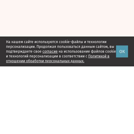
На нашем сайте используются cookie-файлы и технологии
персонализации. Продолжая пользоваться данным сайтом, вы
ОК
подтверждаете свое
согласие
на использование файлов cookie
и технологий персонализации в соответствии с
Политикой в
отношении обработки персональных данных.
Наши проекты
Подписка