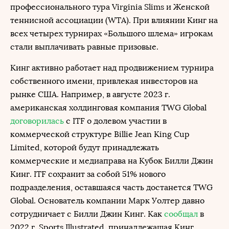
профессионального тура Virginia Slims и Женской
теннисной ассоциации (WTA). При влиянии Кинг на
всех четырех турнирах «Большого шлема» игрокам
стали выплачивать равные призовые.
Кинг активно работает над продвижением турнира
собственного имени, привлекая инвесторов на
рынке США. Например, в августе 2023 г.
американская холдинговая компания TWG Global
договорилась
с ITF о долевом участии в
коммерческой структуре Billie Jean King Cup
Limited, которой будут принадлежать
коммерческие и медиаправа на Кубок Билли Джин
Кинг. ITF сохранит за собой 51% нового
подразделения, оставшаяся часть достанется TWG
Global. Основатель компании Марк Уолтер давно
сотрудничает с Билли Джин Кинг. Как
сообщал
в
2022 г. Sports Illustrated, принадлежащая Кинг