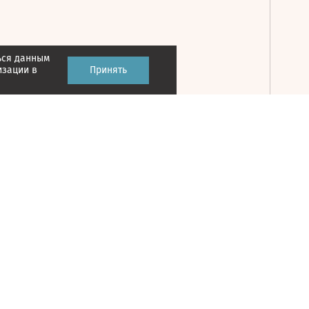
ься данным
Принять
изации в