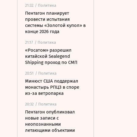
21:32
/ Политика
Пентагон планирует
провести испытания
системы «Золотой купол» в
конце 2026 года
21:17
/ Политика
«Росатом» разрешил
китайской Sealegend
Shipping проход по СМП
20:51
/ Политика
Минюст США поддержал
монастырь РПЦЗ в споре
из-за ветропарка
20:32
/ Политика
Пентагон опубликовал
новые записи с
неопознанными
летающими объектами