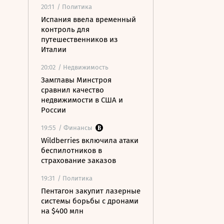
20:11
/ Политика
Испания ввела временный
контроль для
путешественников из
Италии
20:02
/ Недвижимость
Замглавы Минстроя
сравнил качество
недвижимости в США и
России
19:55
/ Финансы
Wildberries включила атаки
беспилотников в
страхование заказов
19:31
/ Политика
Пентагон закупит лазерные
системы борьбы с дронами
на $400 млн