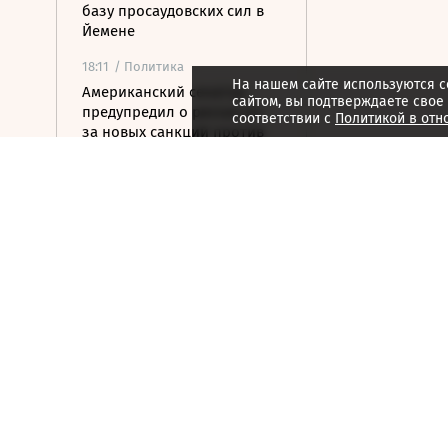
базу просаудовских сил в
Йемене
18:11
/ Политика
На нашем сайте используются c
Американский сенатор
сайтом, вы подтверждаете свое
предупредил о рисках из-
соответствии с
Политикой в отн
за новых санкций против
России
17:47
/ Политика
Зеленский впервые
прилетел в Белград с
официальным визитом
17:23
/ Политика
Сенат США проголосовал
за ужесточение санкций
против РФ и Ирана
17:15
/ Стиль жизни
Хорватия отказала
лидерам сборной России в