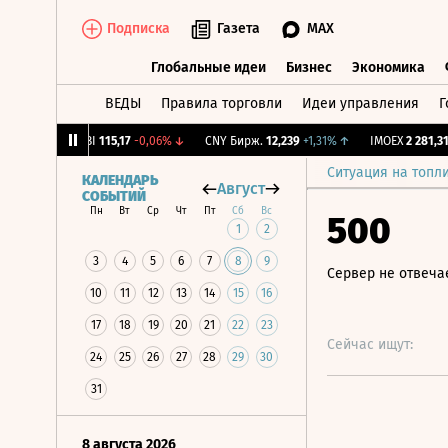
Подписка
Газета
MAX
Глобальные идеи
Бизнес
Экономика
ВЕДЫ
Правила торговли
Идеи управления
Г
Глобальные идеи
Бизнес
Экономик
,12%
↓
RGBI
115,17
-0,06%
↓
CNY Бирж.
12,239
+1,31%
↑
IMOEX
2 281,31
-0
Ситуация на топл
КАЛЕНДАРЬ
Август
СОБЫТИЙ
Пн
Вт
Ср
Чт
Пт
Сб
Вс
500
1
2
3
4
5
6
7
8
9
Сервер не отвеча
10
11
12
13
14
15
16
17
18
19
20
21
22
23
Сейчас ищут:
24
25
26
27
28
29
30
31
8 августа 2026