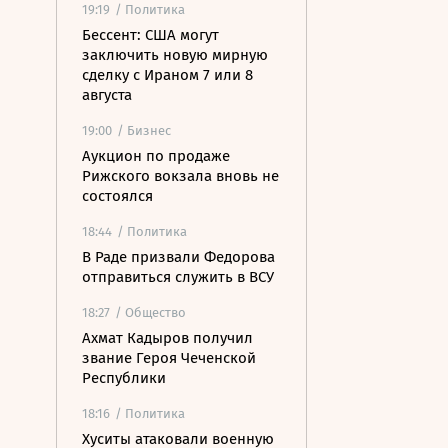
19:19
/ Политика
Бессент: США могут
заключить новую мирную
сделку с Ираном 7 или 8
августа
19:00
/ Бизнес
Аукцион по продаже
Рижского вокзала вновь не
состоялся
18:44
/ Политика
В Раде призвали Федорова
отправиться служить в ВСУ
18:27
/ Общество
Ахмат Кадыров получил
звание Героя Чеченской
Республики
18:16
/ Политика
Хуситы атаковали военную