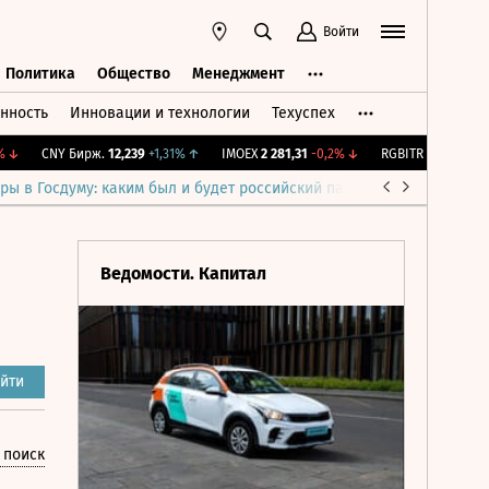
Войти
Политика
Общество
Менеджмент
нность
Инновации и технологии
Техуспех
ть
Политика
Общество
Менеджмент
CNY Бирж.
12,239
+1,31%
↑
IMOEX
2 281,31
-0,2%
↓
RGBITR
775,48
-0,03%
ры в Госдуму: каким был и будет российский парламент
Война н
Ведомости. Капитал
йти
 поиск