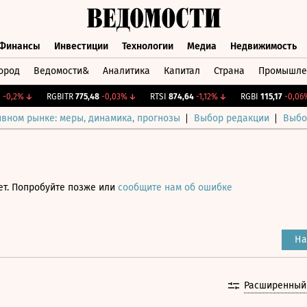
Финансы
Инвестиции
Технологии
Медиа
Недвижимость
ород
Ведомости&
Аналитика
Капитал
Страна
Промышле
а
Финансы
Инвестиции
Технологии
Медиа
Недвижимос
,2%
↓
RGBITR
775,48
-0,03%
↓
RTSI
874,64
-1,12%
↓
RGBI
115,17
-0,06%
↓
ивном рынке: меры, динамика, прогнозы
Выбор редакции
Выбо
ет. Попробуйте позже или
сообщите нам об ошибке
На
Расширенный