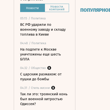
Новости
Новости
ПОПУЛЯРНО
компаний
05:15
/ Политика
ВС РФ ударили по
военному заводу и складу
топлива в Киеве
04:48
/ Политика
На подлете к Москве
уничтожены еще шесть
БПЛА
04:32
/ Общество
С царским размахом: от
пушки до бомбы
04:31
/ Стиль жизни
Так ли это: троянский конь
был военной хитростью
Одиссея?