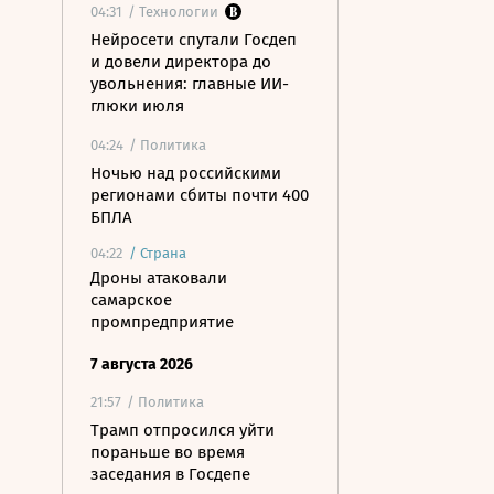
04:31
/ Технологии
Нейросети спутали Госдеп
и довели директора до
увольнения: главные ИИ-
глюки июля
04:24
/ Политика
Ночью над российскими
регионами сбиты почти 400
БПЛА
04:22
/
Страна
Дроны атаковали
самарское
промпредприятие
7 августа 2026
21:57
/ Политика
Трамп отпросился уйти
пораньше во время
заседания в Госдепе