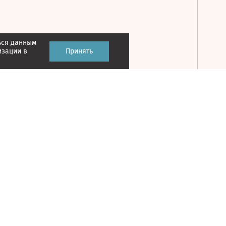
ься данным
Принять
изации в