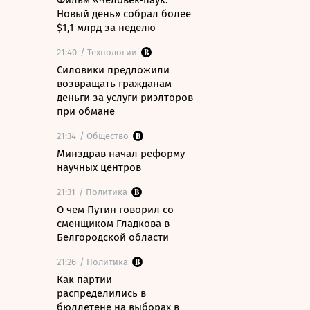
Фильм «Человек-паук:
Новый день» собрал более
$1,1 млрд за неделю
21:40
/ Технологии
Силовики предложили
возвращать гражданам
деньги за услуги риэлторов
при обмане
21:34
/ Общество
Минздрав начал реформу
научных центров
21:31
/ Политика
О чем Путин говорил со
сменщиком Гладкова в
Белгородской области
21:26
/ Политика
Как партии
распределились в
бюллетене на выборах в