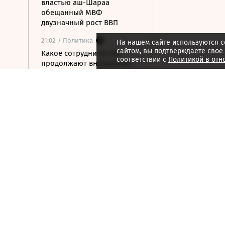
властью аш-Шараа
обещанный МВФ
двузначный рост ВВП
21:02
/ Политика
На нашем сайте используются c
сайтом, вы подтверждаете свое
Какое сотрудничество
соответствии с
Политикой в отн
продолжают внутренние
спецслужбы США, России и
Китая
21:01
/ Мнения
Бессильный алгоритм
21:00
/ Мнения
Гонка за железом
21:00
/ Мнения
За пределами HR
20:59
/ Общество
В ООН предупредили о
риске роста числа