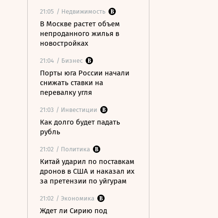
21:05
/ Недвижимость
В Москве растет объем
непроданного жилья в
новостройках
21:04
/ Бизнес
Порты юга России начали
снижать ставки на
перевалку угля
21:03
/ Инвестиции
Как долго будет падать
рубль
21:02
/ Политика
Китай ударил по поставкам
дронов в США и наказал их
за претензии по уйгурам
21:02
/ Экономика
Ждет ли Сирию под