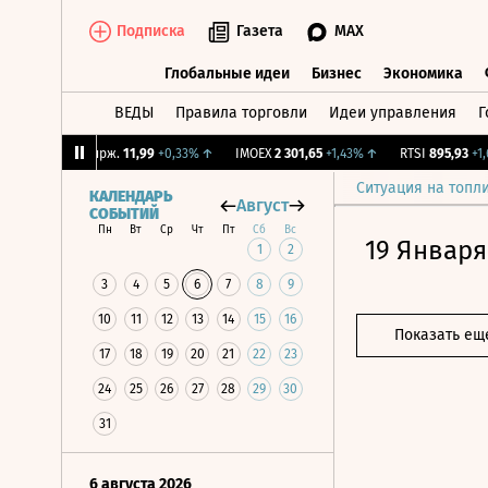
Подписка
Газета
MAX
Глобальные идеи
Бизнес
Экономика
ВЕДЫ
Правила торговли
Идеи управления
Г
Глобальные идеи
Бизнес
Экономик
%
↑
CNY Бирж.
11,99
+0,33%
↑
IMOEX
2 301,65
+1,43%
↑
RTSI
895,93
+1,68
Ситуация на топл
КАЛЕНДАРЬ
Август
СОБЫТИЙ
Пн
Вт
Ср
Чт
Пт
Сб
Вс
19 Января
1
2
3
4
5
6
7
8
9
10
11
12
13
14
15
16
Показать ещ
17
18
19
20
21
22
23
24
25
26
27
28
29
30
31
6 августа 2026