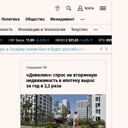
Войти
Политика
Общество
Менеджмент
нность
Инновации и технологии
Техуспех
ть
Политика
Общество
Менеджмент
CNY Бирж.
11,99
+0,33%
↑
IMOEX
2 301,65
+1,43%
↑
RTSI
895,93
+1,68%
↑
ры в Госдуму: каким был и будет российский парламент
Война н
Спецпроект 16+
«Домклик»: спрос на вторичную
недвижимость в ипотеку вырос
за год в 2,2 раза