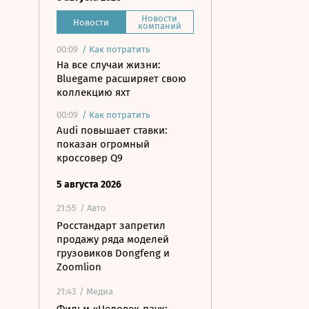
Новости
Новости
компаний
00:09
/
Как потратить
На все случаи жизни:
Bluegame расширяет свою
коллекцию яхт
00:09
/
Как потратить
Audi повышает ставки:
показан огромный
кроссовер Q9
5 августа 2026
21:55
/ Авто
Росстандарт запретил
продажу ряда моделей
грузовиков Dongfeng и
Zoomlion
21:43
/ Медиа