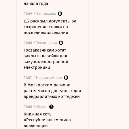
начала года
21:09
/ Экономика
ЦБ раскрыл аргументы за
сохранение ставки на
последнем заседании
21:08
/ Технологии
Госзаказчикам хотят
закрыть лазейки для
закупок иностранной
электроники
21:07
/ Недвижимость
В Московском регионе
растет число доступных для
аренды элитных коттеджей
21:06
/ Медиа
Книжная сеть
«Республика» сменила
владельцев