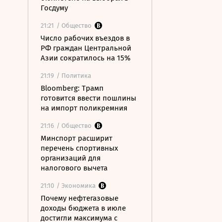
Госдуму
21:21
/ Общество
Число рабочих въездов в
РФ граждан Центральной
Азии сократилось на 15%
21:19
/ Политика
Bloomberg: Трамп
готовится ввести пошлины
на импорт поликремния
21:16
/ Общество
Минспорт расширит
перечень спортивных
организаций для
налогового вычета
21:10
/ Экономика
Почему нефтегазовые
доходы бюджета в июле
достигли максимума с