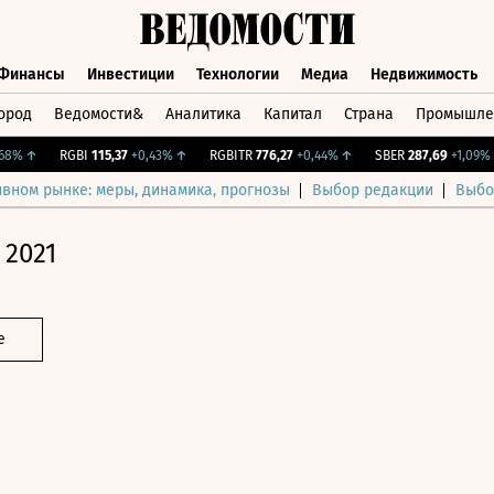
Финансы
Инвестиции
Технологии
Медиа
Недвижимость
ород
Ведомости&
Аналитика
Капитал
Страна
Промышле
а
Финансы
Инвестиции
Технологии
Медиа
Недвижимос
%
↑
RGBI
115,37
+0,43%
↑
RGBITR
776,27
+0,44%
↑
SBER
287,69
+1,09%
↑
ивном рынке: меры, динамика, прогнозы
Выбор редакции
Выбо
 2021
е