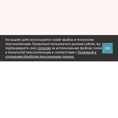
На нашем сайте используются cookie-файлы и технологии
персонализации. Продолжая пользоваться данным сайтом, вы
ОК
подтверждаете свое
согласие
на использование файлов cookie
и технологий персонализации в соответствии с
Политикой в
отношении обработки персональных данных.
Наши проекты
Подписка