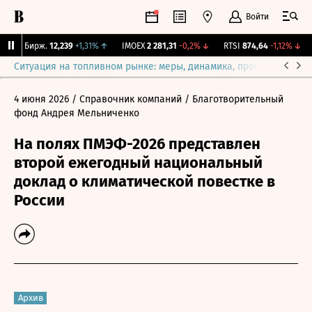
Войти
CNY Бирж.
12,239
+1,31%
↑
IMOEX
2 281,31
-0,2%
↓
RTSI
874,64
-1,12%
↓
Ситуация на топливном рынке: меры, динамика, прогнозы
Выб
4 июня 2026
/ Справочник компаний
/ Благотворительный
фонд Андрея Мельниченко
На полях ПМЭФ-2026 представлен
второй ежегодный национальный
доклад о климатической повестке в
России
Архив