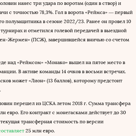
Головин нанес три удара по воротам (один в створ) и
ачи с точностью 78,3%. Гол в ворота «Реймса» — первый
о полузащитника в сезоне 2022/23. Ранее он провел 10
 турнирах и отметился голевой передачей в выездной
Сен-Жермен» (ПСЖ), завершившейся вничью со счетом
еде над «Реймсом» «Монако» вышел на пятое место в
нции. В активе команды 14 очков в восьми встречах.
сков может «Лион» (13 баллов), которому предстоит
.
ловин перешел из ЦСКА летом 2018 г. Сумма трансфера
лн евро. Его контракт с монегасками действует до 30
а текущая трансферная стоимость по версии
составляет
25 млн евро.