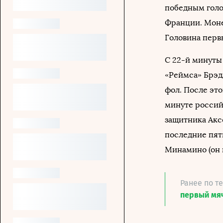
победным голо
Франции. Моне
Головина первы
С 22-й минуты
«Реймса» Брэд
фол. После это
минуте россий
защитника Акс
последние пят
Минамино (он 
Ранее по т
первый мяч