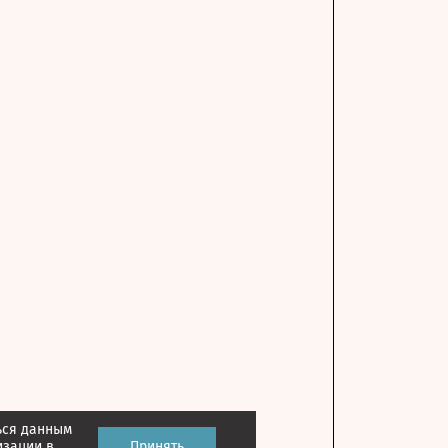
ься данным
изации в
Принять