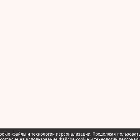
ookie-файлы и технологии персонализации. Продолжая пользоват
согласие
на использование файлов cookie и технологий персонал