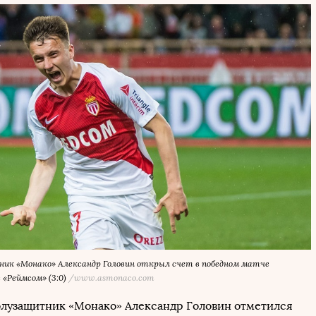
ник «Монако» Александр Головин открыл счет в победном матче
«Реймсом» (3:0)
/www.asmonaco.com
лузащитник «Монако» Александр Головин отметился