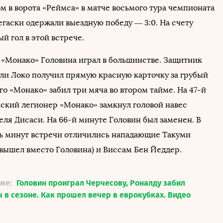
м в ворота «Реймса» в матче восьмого тура чемпионата
гаски одержали выездную победу — 3:0. На счету
й гол в этой встрече.
 «Монако» Головина играл в большинстве. Защитник
ли Локо получил прямую красную карточку за грубый
го «Монако» забил три мяча во втором тайме. На 47-й
ский легионер «Монако» замкнул головой навес
еля Дисаси. На 66-й минуте Головин был заменен. В
ь минут встречи отличились нападающие Такуми
вышел вместо Головина) и Виссам Бен Йеддер.
еме:
Головин проиграл Черчесову, Роналду забил
 в сезоне. Как прошел вечер в еврокубках. Видео