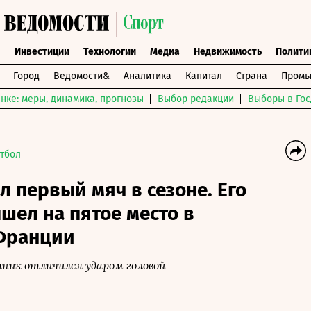
ы
Инвестиции
Технологии
Медиа
Недвижимость
Полити
Город
Ведомости&
Аналитика
Капитал
Страна
Промы
нке: меры, динамика, прогнозы
Выбор редакции
Выборы в Гос
тбол
л первый мяч в сезоне. Его
ел на пятое место в
Франции
ник отличился ударом головой