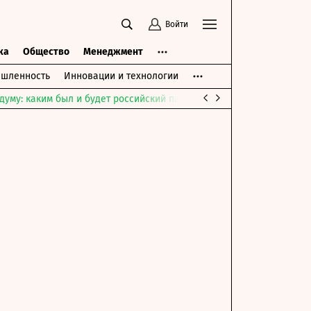
Войти
ка
Общество
Менеджмент
шленность
Инновации и технологии
думу: каким был и будет российский парламент
Война на Ближне