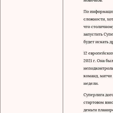
новичков.
По информации
сложности, хо
что столичном
запустить Суп
будет искать 
12 европейски
2021 г. Она б
неподконтроль
команд, матчи
недели.
Суперлига дог
стартовом взно
деньги планир