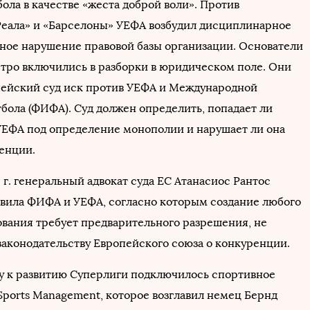
ола в качестве «жеста доброй воли». Против
Реала» и «Барселоны» УЕФА возбудил дисциплинарное
жное нарушение правовой базы организации. Основатели
тро включились в разборки в юридическом поле. Они
пейский суд иск против УЕФА и Международной
бола (ФИФА). Суд должен определить, попадает ли
УЕФА под определение монополии и нарушает ли она
ренции.
 г. генеральный адвокат суда ЕС Атанасиос Рантос
равила ФИФА и УЕФА, согласно которым создание любого
ования требует предварительного разрешения, не
законодательству Европейского союза о конкуренции.
у к развитию Суперлиги подключилось спортивное
Sports Management, которое возглавил немец Бернд