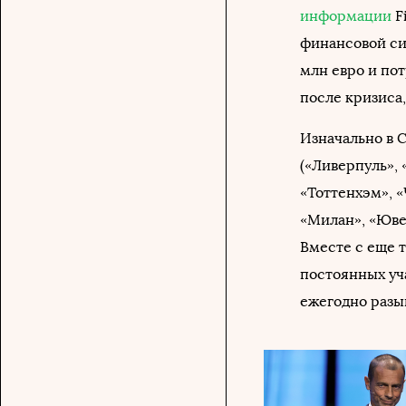
информации
F
финансовой си
млн евро и по
после кризиса
Изначально в 
(«Ливерпуль»,
«Тоттенхэм», «
«Милан», «Ювен
Вместе с еще 
постоянных уч
ежегодно разы