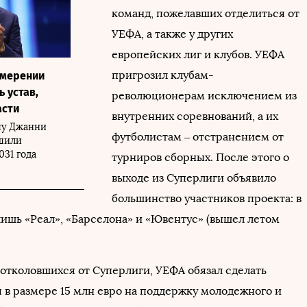
команд, пожелавших отделиться от
УЕФА, а также у других
европейских лиг и клубов. УЕФА
пригрозил клубам-
амерении
 устав,
революционерам исключением из
асти
внутренних соревнований, а их
пу Джанни
футболистам – отстранением от
шили
031 года
турниров сборных. После этого о
выходе из Суперлиги объявило
большинство участников проекта: в
лишь «Реал», «Барселона» и «Ювентус» (вышел летом
 отколовшихся от Суперлиги, УЕФА обязал сделать
 в размере 15 млн евро на поддержку молодежного и