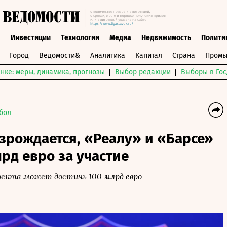
ы
Инвестиции
Технологии
Медиа
Недвижимость
Полити
Город
Ведомости&
Аналитика
Капитал
Страна
Промы
нке: меры, динамика, прогнозы
Выбор редакции
Выборы в Гос
бол
зрождается, «Реалу» и «Барсе»
рд евро за участие
екта может достичь 100 млрд евро