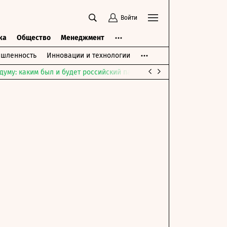
Войти
ка
Общество
Менеджмент
шленность
Инновации и технологии
думу: каким был и будет российский парламент
Война на Ближне