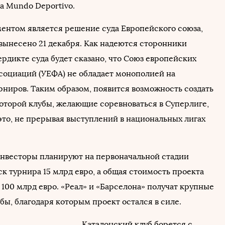
та Mundo Deportivo.
нтом является решение суда Европейского союза,
 вынесено 21 декабря. Как надеются сторонники
ердикте суда будет сказано, что Союз европейских
социаций (УЕФА) не обладает монополией на
рниров. Таким образом, появится возможность создать
которой клубы, желающие соревноваться в Суперлиге,
это, не прерывая выступлений в национальных лигах
нвесторы планируют на первоначальной стадии
ск турнира 15 млрд евро, а общая стоимость проекта
100 млрд евро. «Реал» и «Барселона» получат крупные
бы, благодаря которым проект остался в силе.
Каталонский клуб борется с