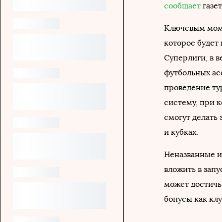
сообщает
газе
Ключевым моме
которое будет
Суперлиги, в в
футбольных ас
проведение ту
систему, при 
смогут делать 
и кубках.
Неназванные и
вложить в запу
может достичь 
бонусы как клу