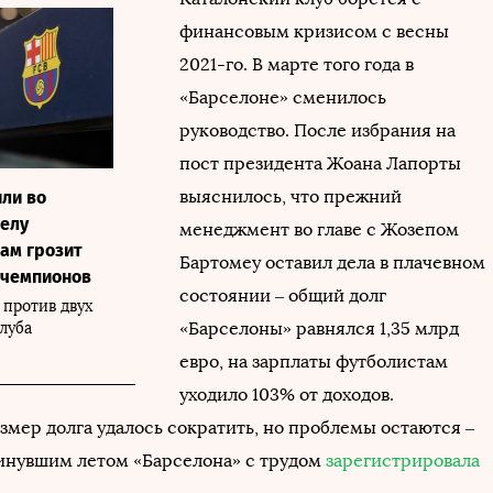
финансовым кризисом с весны
2021-го. В марте того года в
«Барселоне» сменилось
руководство. После избрания на
пост президента Жоана Лапорты
выяснилось, что прежний
ли во
делу
менеджмент во главе с Жозепом
ам грозит
Бартомеу оставил дела в плачевном
 чемпионов
состоянии – общий долг
против двух
«Барселоны» равнялся 1,35 млрд
луба
евро, на зарплаты футболистам
уходило 103% от доходов.
змер долга удалось сократить, но проблемы остаются –
минувшим летом «Барселона» с трудом
зарегистрировала