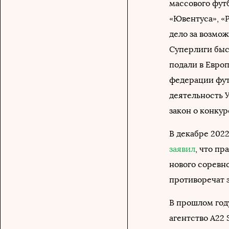
массового футб
«Ювентуса», «
дело за возмо
Суперлиги быс
подали в Евро
федерации фут
деятельность 
закон о конку
В декабре 2022
заявил
, что п
нового соревн
противоречат 
В прошлом год
агентство A22 