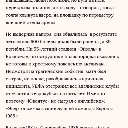
нападавших, люди побежали, но путь на поле
перекрыла полиция, а к выходу – стюарды, тогда
толпа хлынула вверх, на площадку по периметру
внешней стены арены.
Не выдержав напора, она обвалилась, в результате
чего около 600 болельщиков были ранены, а 39
погибли. Ни 55-летний стадион «Эйзель» в
Брюсселе, ни сотрудники правопорядка оказались
не готовы к яростному поведению англичан.
Несмотря на трагические события, матч был
сыгран, но после, разобравшись в причинах
инцидента, УЕФА отстранил все английские клубы
от участия в еврокубках на пять лет. Именно
поэтому «Ювентус» не сыграл с английским
«Эвертоном» за звание лучшей команды Европы
1985 г.
В начале 1987 г. Суперкубок-1986 должны были