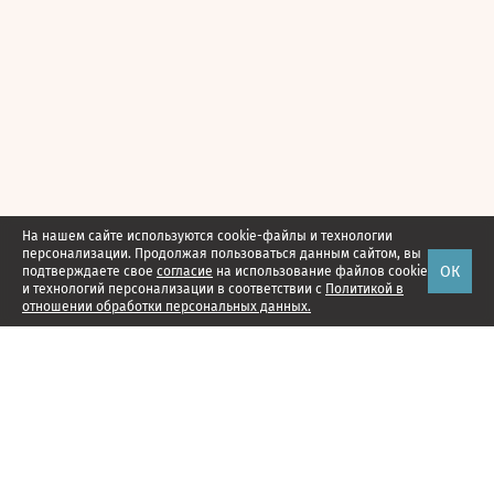
На нашем сайте используются cookie-файлы и технологии
персонализации. Продолжая пользоваться данным сайтом, вы
ОК
подтверждаете свое
согласие
на использование файлов cookie
и технологий персонализации в соответствии с
Политикой в
отношении обработки персональных данных.