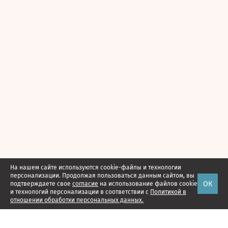
На нашем сайте используются cookie-файлы и технологии
персонализации. Продолжая пользоваться данным сайтом, вы
ОК
подтверждаете свое
согласие
на использование файлов cookie
и технологий персонализации в соответствии с
Политикой в
отношении обработки персональных данных.