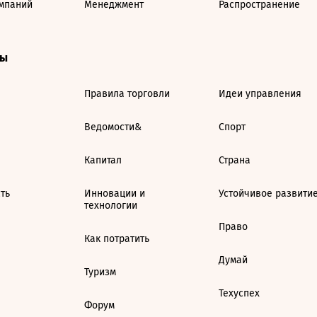
мпаний
Менеджмент
Распространение
ты
Правила торговли
Идеи управления
Ведомости&
Спорт
Капитал
Страна
ть
Инновации и
Устойчивое развити
технологии
Право
Как потратить
Думай
Туризм
Техуспех
Форум