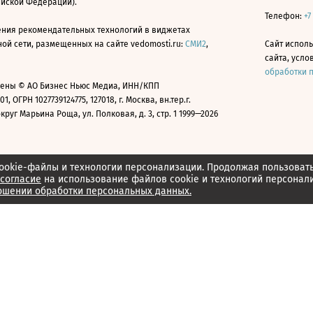
ийской Федерации).
Телефон:
+7
ния рекомендательных технологий в виджетах
й сети, размещенных на сайте vedomosti.ru:
СМИ2
,
Сайт испол
сайта, усл
обработки 
ены © АО Бизнес Ньюс Медиа, ИНН/КПП
01, ОГРН 1027739124775, 127018, г. Москва, вн.тер.г.
уг Марьина Роща, ул. Полковая, д. 3, стр. 1 1999—2026
ookie-файлы и технологии персонализации. Продолжая пользоват
согласие
на использование файлов cookie и технологий персонал
ошении обработки персональных данных.