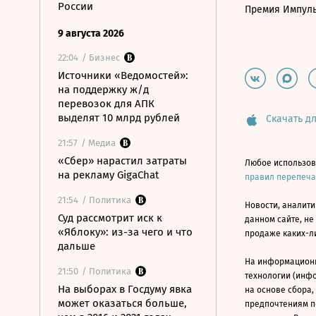
России
Премия Импул
9 августа 2026
22:04
/ Бизнес
Источники «Ведомостей»:
на поддержку ж/д
перевозок для АПК
выделят 10 млрд рублей
Скачать дл
21:57
/ Медиа
«Сбер» нарастил затраты
Любое использов
на рекламу GigaChat
правил перепеч
21:54
/ Политика
Новости, аналити
Суд рассмотрит иск к
данном сайте, не
«Яблоку»: из-за чего и что
продаже каких-л
дальше
На информацион
21:50
/ Политика
технологии (инф
На выборах в Госдуму явка
на основе сбора,
может оказаться больше,
предпочтениям п