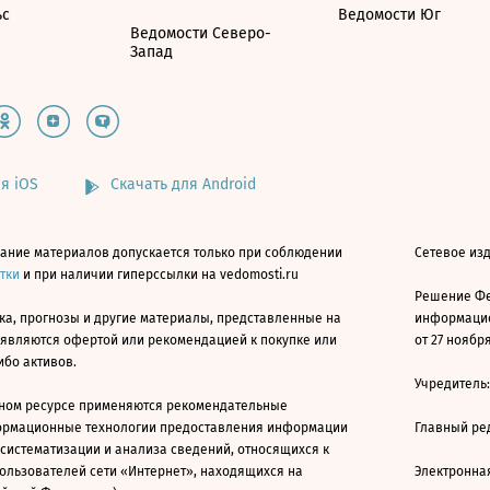
ьс
Ведомости Юг
Ведомости Северо-
Запад
я iOS
Скачать для Android
ание материалов допускается только при соблюдении
Сетевое изд
атки
и при наличии гиперссылки на vedomosti.ru
Решение Фе
ка, прогнозы и другие материалы, представленные на
информацио
 являются офертой или рекомендацией к покупке или
от 27 ноября
ибо активов.
Учредитель
ном ресурсе применяются рекомендательные
ормационные технологии предоставления информации
Главный ре
 систематизации и анализа сведений, относящихся к
ользователей сети «Интернет», находящихся на
Электронна