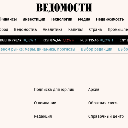
Финансы
Инвестиции
Технологии
Медиа
Недвижимость
ород
Ведомости&
Аналитика
Капитал
Страна
Промышле
а
Финансы
Инвестиции
Технологии
Медиа
Недвижимос
GBITR
778,17
+0,33%
↑
RTSI
874,64
-1,12%
↓
RGBI
115,46
+0,24%
↑
CNY Б
ивном рынке: меры, динамика, прогнозы
Выбор редакции
Выбо
Подписка для юр.лиц
Архив
О компании
Обратная связь
Редакция
Справочный центр