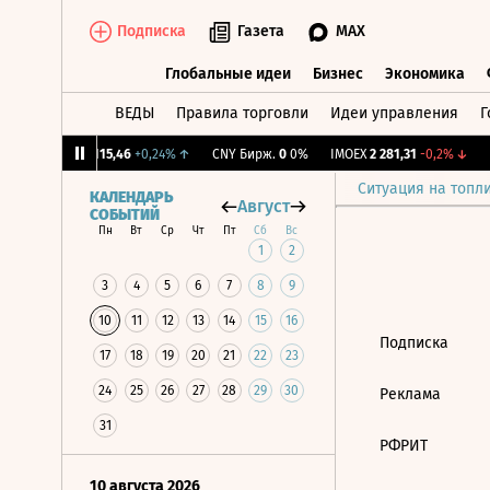
Подписка
Газета
MAX
Глобальные идеи
Бизнес
Экономика
ВЕДЫ
Правила торговли
Идеи управления
Г
Глобальные идеи
Бизнес
Экономик
12%
↓
RGBI
115,46
+0,24%
↑
CNY Бирж.
0
0%
IMOEX
2 281,31
-0,2%
↓
R
Ситуация на топл
КАЛЕНДАРЬ
Август
СОБЫТИЙ
Пн
Вт
Ср
Чт
Пт
Сб
Вс
1
2
3
4
5
6
7
8
9
10
11
12
13
14
15
16
Подписка
17
18
19
20
21
22
23
24
25
26
27
28
29
30
Реклама
31
РФРИТ
10 августа 2026