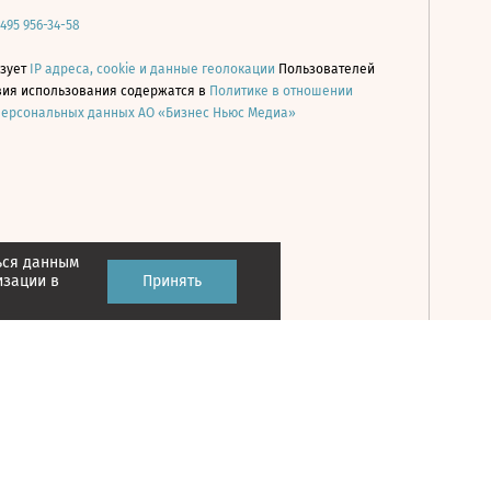
 495 956-34-58
ьзует
IP адреса, cookie и данные геолокации
Пользователей
овия использования содержатся в
Политике в отношении
персональных данных АО «Бизнес Ньюс Медиа»
ься данным
Принять
изации в