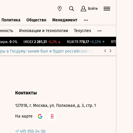
Войти
Политика
Общество
Менеджмент
нность
Инновации и технологии
Техуспех
ть
Политика
Общество
Менеджмент
ирж.
0
0%
IMOEX
2 281,31
-0,2%
↓
RGBITR
778,17
+0,33%
↑
RTSI
874,64
-1
ры в Госдуму: каким был и будет российский парламент
Война н
Контакты
127018, г. Москва, ул. Полковая, д. 3, стр. 1
На карте
+7 495 956-34-58