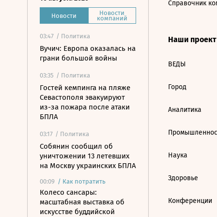
Справочник ко
Новости
Новости
компаний
03:47
/ Политика
Наши проек
Вучич: Европа оказалась на
грани большой войны
ВЕДЫ
03:35
/ Политика
Город
Гостей кемпинга на пляже
Севастополя эвакуируют
из-за пожара после атаки
Аналитика
БПЛА
Промышленнос
03:17
/ Политика
Собянин сообщил об
Наука
уничтожении 13 летевших
на Москву украинских БПЛА
Здоровье
00:09
/
Как потратить
Колесо сансары:
Конференции
масштабная выставка об
искусстве буддийской