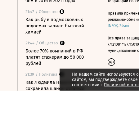
чем в 2016 и 2021 годах
территории Росс
21:47
/ Общество
Правила примене
Как рыбу в подмосковных
рекламно-обменно
водоемах залило бытовой
INFOX
,
24smi
химией
Все права защищ
21:44
/ Общество
7712108141/7715010
Более 70% компаний в РФ
муниципальный окр
платят стажерам до 50 000
рублей
На нашем сайте используются c
21:39
/ Политика
сайтом, вы подтверждаете свое
Как Людмила Нарусова
соответствии с
Политикой в отн
сохранила шансы остаться
в Совете Федерации
21:35
/ Экономика
Минэк анонсировал
синхронизацию
законодательства об
электронной торговле в
ЕАЭС