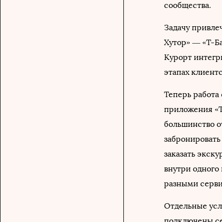
сообщества.
Задачу привле
Хутор» — «Т-Ба
Курорт интегр
этапах клиентс
Теперь работа
приложения «Т
большинство от
забронировать 
заказать экску
внутри одного
разными серви
Отдельные усло
подключены се