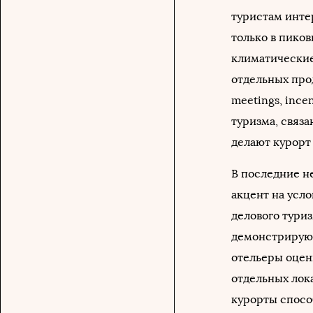
туристам инте
только в пико
климатические
отдельных прод
meetings, incen
туризма, связ
делают курорт
В последние н
акцент на усло
делового тури
демонстрируют
отельеры оцен
отдельных лок
курорты спосо