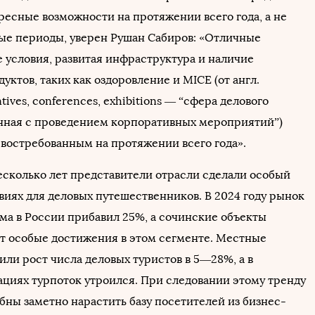
ресные возможности на протяжении всего года, а не
вые периоды, уверен Рушан Сабиров: «Отличные
 условия, развитая инфраструктура и наличие
уктов, таких как оздоровление и MICE (от англ.
tives, conferences, exhibitions — “сфера делового
анная с проведением корпоративных мероприятий”)
 востребованным на протяжении всего года».
есколько лет представители отрасли сделали особый
виях для деловых путешественников. В 2024 году рынок
зма в России прибавил 25%, а сочинские объекты
 особые достижения в этом сегменте. Местные
или рост числа деловых туристов в 5—28%, а в
ациях турпоток утроился. При следовании этому тренду
бны заметно нарастить базу посетителей из бизнес-