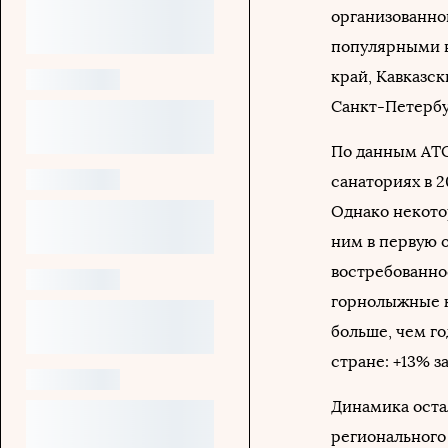
организованног
популярными 
край, Кавказс
Санкт-Петербу
По данным АТО
санаториях в 2
Однако некото
ним в первую 
востребованнос
горнолыжные к
больше, чем г
стране: +13% за
Динамика оста
регионального