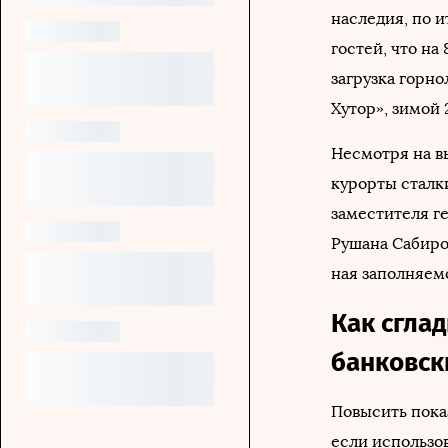
наследия, по и
гостей, что на
загрузка горн
Хутор», зимой 
Несмотря на в
курорты сталк
заместителя г
Рушана Сабиров
ная заполняем
Как сгла
банковск
Повысить пока
если использо