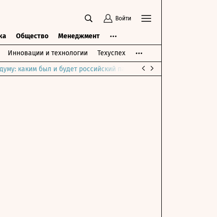
Войти
ка
Общество
Менеджмент
Инновации и технологии
Техуспех
думу: каким был и будет российский парламент
Война на Ближне