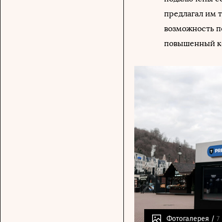
предлагал им т
возможность по
повышенный к
Фотогалерея /
7