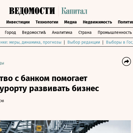
ы
Инвестиции
Технологии
Медиа
Недвижимость
Полити
Город
Ведомости&
Аналитика
Страна
Промышленность
нке: меры, динамика, прогнозы
Выбор редакции
Выборы в Гос
ды
тво с банком помогает
урорту развивать бизнес
ов