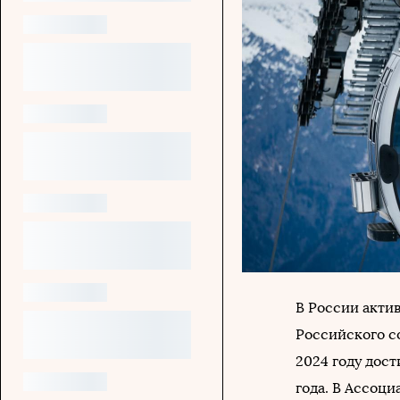
В России акти
Российского с
2024 году дост
года. В Ассоц