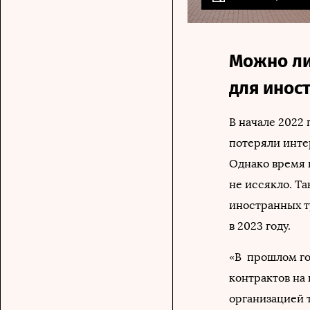
Можно ли
для инос
В начале 2022 
потеряли инте
Однако время 
не иссякло. Та
иностранных т
в 2023 году.
«В прошлом го
контрактов на
организацией т