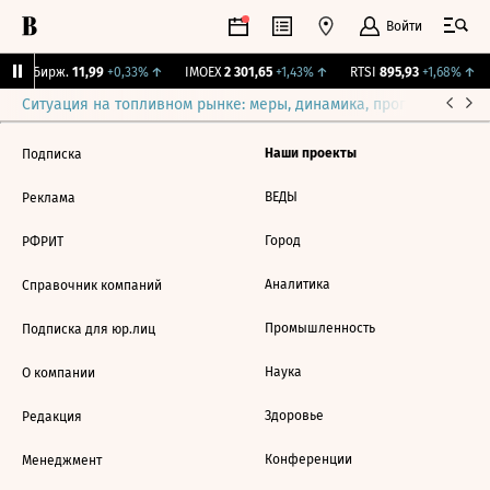
Войти
CNY Бирж.
11,99
+0,33%
↑
IMOEX
2 301,65
+1,43%
↑
RTSI
895,93
+1,68%
↑
Ситуация на топливном рынке: меры, динамика, прогнозы
Выб
Наши проекты
Подписка
ВЕДЫ
Реклама
Город
РФРИТ
Аналитика
Справочник компаний
Промышленность
Подписка для юр.лиц
Наука
О компании
Здоровье
Редакция
Конференции
Менеджмент