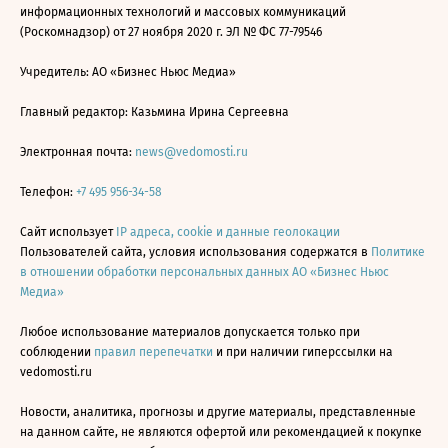
информационных технологий и массовых коммуникаций
(Роскомнадзор) от 27 ноября 2020 г. ЭЛ № ФС 77-79546
Учредитель: АО «Бизнес Ньюс Медиа»
Главный редактор: Казьмина Ирина Сергеевна
Электронная почта:
news@vedomosti.ru
Телефон:
+7 495 956-34-58
Сайт использует
IP адреса, cookie и данные геолокации
Пользователей сайта, условия использования содержатся в
Политике
в отношении обработки персональных данных АО «Бизнес Ньюс
Медиа»
Любое использование материалов допускается только при
соблюдении
правил перепечатки
и при наличии гиперссылки на
vedomosti.ru
Новости, аналитика, прогнозы и другие материалы, представленные
на данном сайте, не являются офертой или рекомендацией к покупке