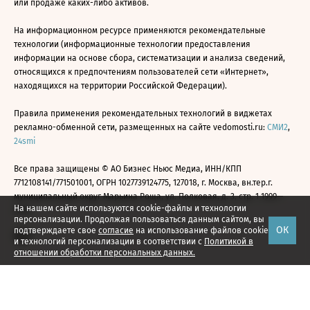
или продаже каких-либо активов.
На информационном ресурсе применяются рекомендательные
технологии (информационные технологии предоставления
информации на основе сбора, систематизации и анализа сведений,
относящихся к предпочтениям пользователей сети «Интернет»,
находящихся на территории Российской Федерации).
Правила применения рекомендательных технологий в виджетах
рекламно-обменной сети, размещенных на сайте vedomosti.ru:
СМИ2
,
24smi
Все права защищены © АО Бизнес Ньюс Медиа, ИНН/КПП
7712108141/771501001, ОГРН 1027739124775, 127018, г. Москва, вн.тер.г.
муниципальный округ Марьина Роща, ул. Полковая, д. 3, стр. 1 1999—
На нашем сайте используются cookie-файлы и технологии
2026
персонализации. Продолжая пользоваться данным сайтом, вы
ОК
подтверждаете свое
согласие
на использование файлов cookie
и технологий персонализации в соответствии с
Политикой в
отношении обработки персональных данных.