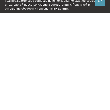
ОК
подтверждаете свое
согласие
на использование файлов cookie
и технологий персонализации в соответствии с
Политикой в
отношении обработки персональных данных.
Наши проекты
Подписка
Реклама
Справочник компаний
Об издании
Редакция