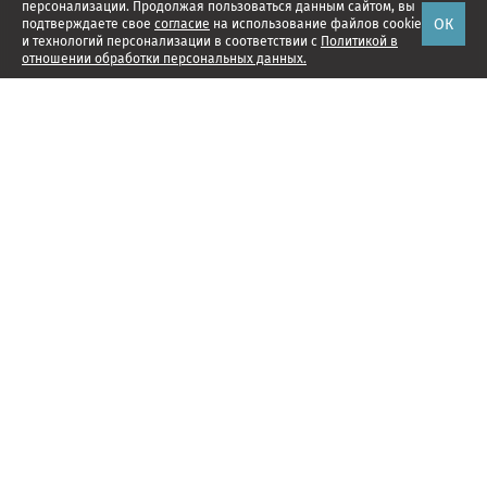
персонализации. Продолжая пользоваться данным сайтом, вы
ОК
подтверждаете свое
согласие
на использование файлов cookie
и технологий персонализации в соответствии с
Политикой в
отношении обработки персональных данных.
Наши проекты
Подписка
Реклама
Справочник компаний
Об издании
Редакция