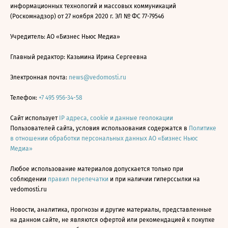
информационных технологий и массовых коммуникаций
(Роскомнадзор) от 27 ноября 2020 г. ЭЛ № ФС 77-79546
Учредитель: АО «Бизнес Ньюс Медиа»
Главный редактор: Казьмина Ирина Сергеевна
Электронная почта:
news@vedomosti.ru
Телефон:
+7 495 956-34-58
Сайт использует
IP адреса, cookie и данные геолокации
Пользователей сайта, условия использования содержатся в
Политике
в отношении обработки персональных данных АО «Бизнес Ньюс
Медиа»
Любое использование материалов допускается только при
соблюдении
правил перепечатки
и при наличии гиперссылки на
vedomosti.ru
Новости, аналитика, прогнозы и другие материалы, представленные
на данном сайте, не являются офертой или рекомендацией к покупке