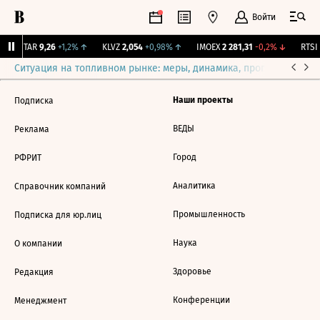
Войти
UTAR
9,26
+1,2%
↑
KLVZ
2,054
+0,98%
↑
IMOEX
2 281,31
-0,2%
↓
RTSI
Ситуация на топливном рынке: меры, динамика, прогнозы
Выб
Наши проекты
Подписка
ВЕДЫ
Реклама
Город
РФРИТ
Аналитика
Справочник компаний
Промышленность
Подписка для юр.лиц
Наука
О компании
Здоровье
Редакция
Конференции
Менеджмент