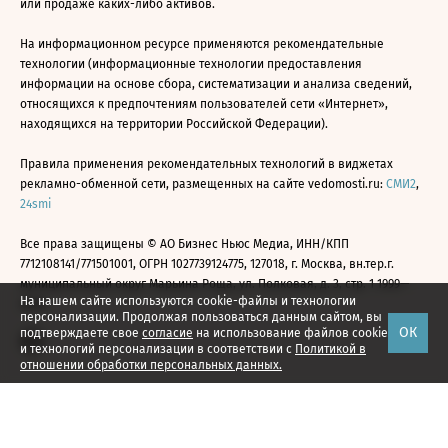
или продаже каких-либо активов.
На информационном ресурсе применяются рекомендательные
технологии (информационные технологии предоставления
информации на основе сбора, систематизации и анализа сведений,
относящихся к предпочтениям пользователей сети «Интернет»,
находящихся на территории Российской Федерации).
Правила применения рекомендательных технологий в виджетах
рекламно-обменной сети, размещенных на сайте vedomosti.ru:
СМИ2
,
24smi
Все права защищены © АО Бизнес Ньюс Медиа, ИНН/КПП
7712108141/771501001, ОГРН 1027739124775, 127018, г. Москва, вн.тер.г.
муниципальный округ Марьина Роща, ул. Полковая, д. 3, стр. 1 1999—
На нашем сайте используются cookie-файлы и технологии
2026
персонализации. Продолжая пользоваться данным сайтом, вы
ОК
подтверждаете свое
согласие
на использование файлов cookie
и технологий персонализации в соответствии с
Политикой в
отношении обработки персональных данных.