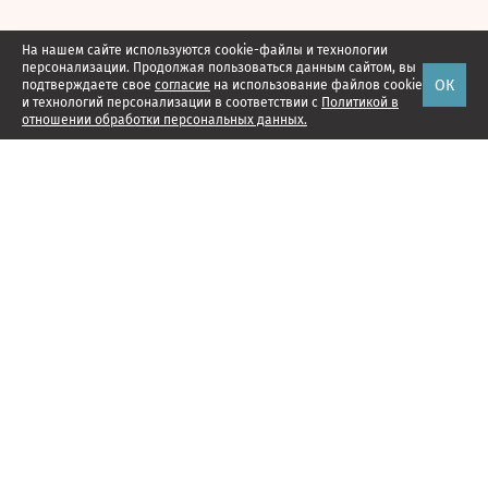
На нашем сайте используются cookie-файлы и технологии
персонализации. Продолжая пользоваться данным сайтом, вы
ОК
подтверждаете свое
согласие
на использование файлов cookie
и технологий персонализации в соответствии с
Политикой в
отношении обработки персональных данных.
Наши проекты
Подписка
Реклама
Справочник компаний