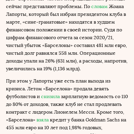
сейчас представляют проблемы. По
словам
Жоана
Лапорты, который был избран президентом клуба в
марте, «сине-гранатовые» находятся в худшем
финансовом положении в своей истории. Судя по
цифрам финансового отчета за сезон 2020/21,
чистый убыток «Барселоны» составил 481 млн евро,
чистый долг равнялся 558 млн. Операционные
доходы упали на 26% (631 млн), а расходы, напротив,
увеличились на 19% (1,136 млрд).
При этом у Лапорты уже есть план выхода из
кризиса. Летом «Барселона» продала девять
футболистов и
снизила
зарплатную ведомость со 110
до 80% от доходов, также клуб не стал продлевать
контракт с лидером Лионелем Месси. Кроме того,
«Барселона»
взяла
кредит у банка Goldman Sachs на
455 млн евро на 10 лет под 1,98% годовых,