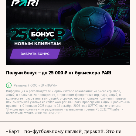
Получи бонус – до 25 000 ₽ от букмекера PARI
Реклама / ООО «БК «ПАРИ»
Информация о рекламодателе и организаторе основанных на риске игр, пари,
акций, о правилах их проведения, о призовом фонде таких игр, пари, акций, о
количестве призов или выигрышей, о сроках, месте и порядке получения призов
или выигрышей указана на сайте www.pari.ru. Сроки проведения Акции и розыгрыша
призов – с 01 января 2026 года по 31 декабря 2026 года (GMT+3) включительно.
*Лучшее приложение – по результатам независимой премии РБ 2022 **Фрибет –
бесплатная ставка. ИНН: 7703365167 18+
«Барт – по-футбольному наглый, дерзкий. Это не