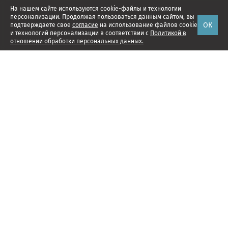
На нашем сайте используются cookie-файлы и технологии
персонализации. Продолжая пользоваться данным сайтом, вы
ОК
подтверждаете свое
согласие
на использование файлов cookie
и технологий персонализации в соответствии с
Политикой в
отношении обработки персональных данных.
Наши проекты
Подписка
Реклама
Справочник компаний
Об издании