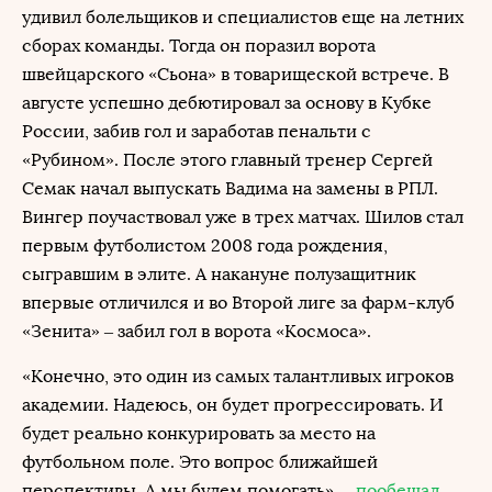
удивил болельщиков и специалистов еще на летних
сборах команды. Тогда он поразил ворота
швейцарского «Сьона» в товарищеской встрече. В
августе успешно дебютировал за основу в Кубке
России, забив гол и заработав пенальти с
«Рубином». После этого главный тренер Сергей
Семак начал выпускать Вадима на замены в РПЛ.
Вингер поучаствовал уже в трех матчах. Шилов стал
первым футболистом 2008 года рождения,
сыгравшим в элите. А накануне полузащитник
впервые отличился и во Второй лиге за фарм-клуб
«Зенита» – забил гол в ворота «Космоса».
«Конечно, это один из самых талантливых игроков
академии. Надеюсь, он будет прогрессировать. И
будет реально конкурировать за место на
футбольном поле. Это вопрос ближайшей
перспективы. А мы будем помогать», –
пообещал