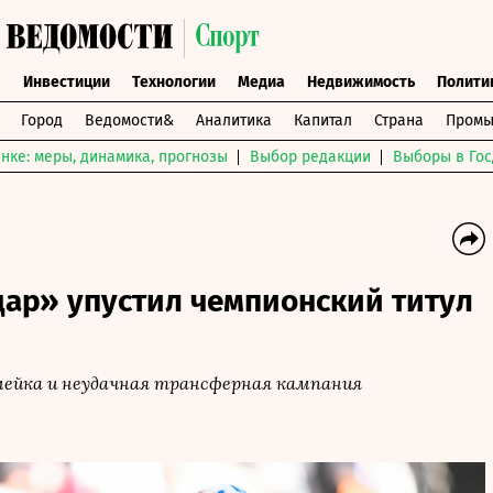
ы
Инвестиции
Технологии
Медиа
Недвижимость
Полити
Город
Ведомости&
Аналитика
Капитал
Страна
Промы
нке: меры, динамика, прогнозы
Выбор редакции
Выборы в Гос
дар» упустил чемпионский титул
мейка и неудачная трансферная кампания