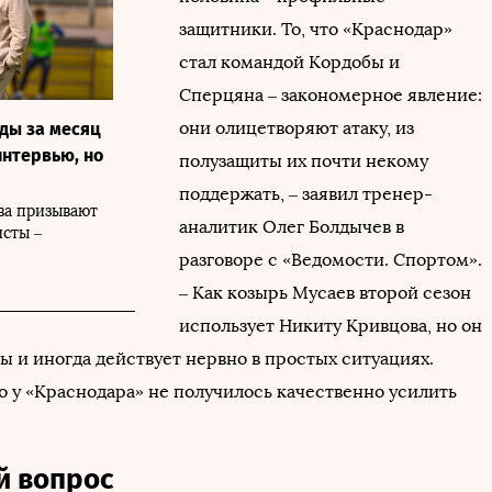
защитники. То, что «Краснодар»
стал командой Кордобы и
Сперцяна – закономерное явление:
они олицетворяют атаку, из
ды за месяц
интервью, но
полузащиты их почти некому
поддержать, – заявил тренер-
ва призывают
аналитик Олег Болдычев в
исты –
разговоре с «Ведомости. Спортом».
– Как козырь Мусаев второй сезон
использует Никиту Кривцова, но он
ы и иногда действует нервно в простых ситуациях.
о у «Краснодара» не получилось качественно усилить
й вопрос