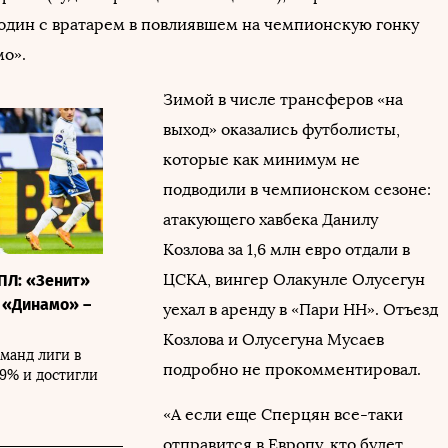
 один с вратарем в повлиявшем на чемпионскую гонку
мо».
Зимой в числе трансферов «на
выход» оказались футболисты,
которые как минимум не
подводили в чемпионском сезоне:
атакующего хавбека Данилу
Козлова за 1,6 млн евро отдали в
ЦСКА, вингер Олакунле Олусегун
ПЛ: «Зенит»
, «Динамо» –
уехал в аренду в «Пари НН». Отъезд
Козлова и Олусегуна Мусаев
манд лиги в
подробно не прокомментировал.
19% и достигли
«А если еще Сперцян все-таки
отправится в Европу, кто будет