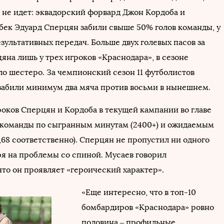
и не идет: эквадорский форвард Джон Кордоба и
бек Эдуард Сперцян забили свыше 50% голов команды, у
зультативных передач. Больше двух голевых пасов за
яна лишь у трех игроков «Краснодара», в сезоне
ло шестеро. За чемпионский сезон 11 футболистов
забили минимум два мяча против восьми в нынешнем.
роков Сперцян и Кордоба в текущей кампании во главе
 команды по сыгранным минутам (2400+) и ожидаемым
14,68 соответственно). Сперцян не пропустил ни одного
ря на проблемы со спиной. Мусаев говорил
что он проявляет «героический характер».
«Еще интересно, что в топ-10
бомбардиров «Краснодара» ровно
половина – профильные