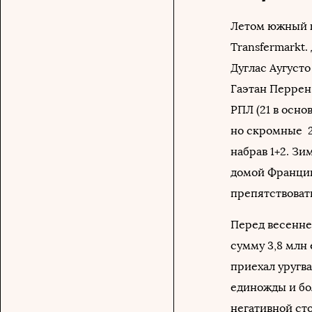
Летом южный к
Transfermarkt.
Дуглас Аугусто
Гаэтан Перрен 
РПЛ (21 в осно
но скромные 2+
набрав 1+2. З
домой Францию
препятствоват
Перед весенне
сумму 3,8 млн 
приехал уругва
единожды и бо
негативной сто