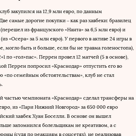
луб закупился на 12,9 млн евро, по данным
 Две самые дорогие покупки – как раз хавбеки: бразилец
 (перешел из французского «Нанта» за 6,5 млн евро) и
(из «Осера» за 5 млн евро). У первого в активе 24 игры в
ве, могло быть и больше, если бы не травма голеностопа),
1 по «гол+пас». Перрен провел 12 матчей (5 в основе),
имой Перрен попросил «Краснодар» отпустить его во
 «по семейным обстоятельствам», клуб не стал
ь.
й частью чемпионата «Краснодар» сделал трансферы на
евро, из «Пари Нижний Новгород» за 650 000 евро
йский хавбек Хуан Боселли. В основе он вышел
льше запомнился болельщикам не креативом, а с
роны (судя по реакциям в соцсетях), не реализовав