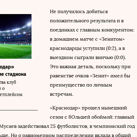
Не получилось добиться
положительного результата и в
поединках с главным конкурентом:
в домашнем матче с «Зенитом»
краснодарцы уступили (0:2), а в
выездном сыграли вничью (0:0).
Это важная деталь, поскольку при
нодар»
ие стадиона
равенстве очков «Зенит» имел бы
тва клуб
преимущество по личным
я о
встречам.
кетплейсом
«Краснодар» прошел нынешний
сезон с бОльшей обоймой: главный
Мусаев задействовал 25 футболистов, в чемпионский год
ьше. Но о равномерном распределении вклада в общий