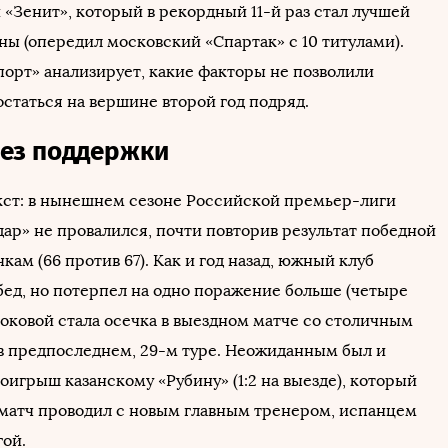
 «Зенит», который в рекордный 11-й раз стал лучшей
ны (опередил московский «Спартак» с 10 титулами).
порт» анализирует, какие факторы не позволили
остаться на вершине второй год подряд.
ез поддержки
ст: в нынешнем сезоне Российской премьер-лиги
дар» не провалился, почти повторив результат победной
кам (66 против 67). Как и год назад, южный клуб
бед, но потерпел на одно поражение больше (четыре
Роковой стала осечка в выездном матче со столичным
) в предпоследнем, 29-м туре. Неожиданным был и
игрыш казанскому «Рубину» (1:2 на выезде), который
 матч проводил с новым главным тренером, испанцем
гой.