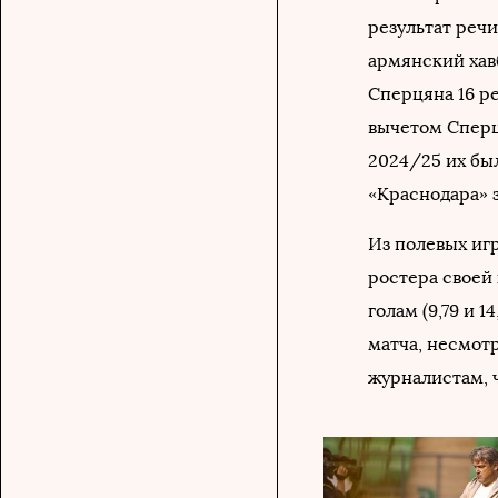
результат реч
армянский хав
Сперцяна 16 ре
вычетом Сперц
2024/25 их бы
«Краснодара» 
Из полевых иг
ростера своей
голам (9,79 и 
матча, несмот
журналистам, 