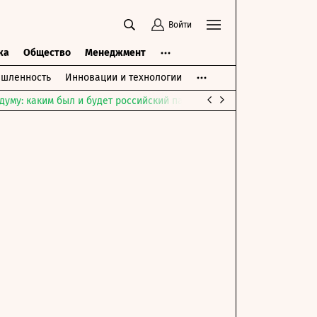
Войти
ка
Общество
Менеджмент
шленность
Инновации и технологии
думу: каким был и будет российский парламент
Война на Ближне