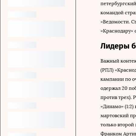
петербургский
командой стра
«Ведомости. С
«Краснодару» 
Лидеры б
Важный контек
(РПЛ) «Красно
кампании по оч
одержал 20 по
против трех). 
«Динамо» (1:2
мартовский про
только второй
Франком Арти