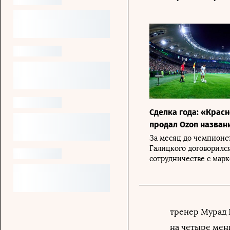
Сделка года: «Крас
продал Ozon назван
За месяц до чемпионс
Галицкого договорилс
сотрудничестве с мар
тренер Мурад 
на четыре мен