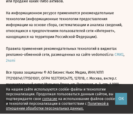
или продаже каких-либо активов.
На информационном ресурсе применяются рекомендательные
технологии (информационные технологии предоставления
информации на основе сбора, систематизации и анализа сведений,
относящихся к предпочтениям пользователей сети «Интернет»,
находящихся на территории Российской Федерации).
Правила применения рекомендательных технологий в виджетах
рекламно-обменной сети, размещенных на сайте vedomosti.ru:
СМИ2
,
24smi
Все права защищены © АО Бизнес Ньюс Медиа, ИНН/КПП
7712108141/771501001, ОГРН 1027739124775, 127018, г. Москва, вн.тер.г.
муниципальный округ Марьина Роща, ул. Полковая, д. 3, стр. 1 1999—
На нашем сайте используются cookie-файлы и технологии
2026
персонализации. Продолжая пользоваться данным сайтом, вы
ОК
подтверждаете свое
согласие
на использование файлов cookie
и технологий персонализации в соответствии с
Политикой в
отношении обработки персональных данных.