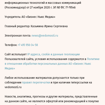
информационных технологий и массовых коммуникаций
(Роскомнадзор) от 27 ноября 2020 г. ЭЛ № ФС 77-79546
Учредитель: АО «Бизнес Ньюс Медиа»
Главный редактор: Казьмина Ирина Сергеевна
Электронная почта:
news@vedomosti.ru
Телефон:
+7 495 956-34-58
Сайт использует
IP адреса, cookie и данные геолокации
Пользователей сайта, условия использования содержатся в
Политике
в отношении обработки персональных данных АО «Бизнес Ньюс
Медиа»
Любое использование материалов допускается только при
соблюдении
правил перепечатки
и при наличии гиперссылки на
vedomosti.ru
Новости, аналитика, прогнозы и другие материалы, представленные
на данном сайте, не являются офертой или рекомендацией к покупке