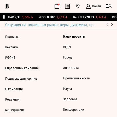
Войти
↑
UTAR
9,33
-1,79%
↓
MRKS
0,382
-4,27%
↓
IMOEX
2 270,33
-1,36%
↓
RTSI
Ситуация на топливном рынке: меры, динамика, прогнозы
Выб
Наши проекты
Подписка
ВЕДЫ
Реклама
Город
РФРИТ
Аналитика
Справочник компаний
Промышленность
Подписка для юр.лиц
Наука
О компании
Здоровье
Редакция
Конференции
Менеджмент