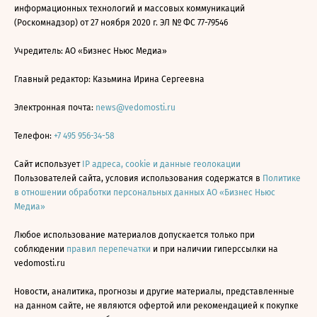
информационных технологий и массовых коммуникаций
(Роскомнадзор) от 27 ноября 2020 г. ЭЛ № ФС 77-79546
Учредитель: АО «Бизнес Ньюс Медиа»
Главный редактор: Казьмина Ирина Сергеевна
Электронная почта:
news@vedomosti.ru
Телефон:
+7 495 956-34-58
Сайт использует
IP адреса, cookie и данные геолокации
Пользователей сайта, условия использования содержатся в
Политике
в отношении обработки персональных данных АО «Бизнес Ньюс
Медиа»
Любое использование материалов допускается только при
соблюдении
правил перепечатки
и при наличии гиперссылки на
vedomosti.ru
Новости, аналитика, прогнозы и другие материалы, представленные
на данном сайте, не являются офертой или рекомендацией к покупке