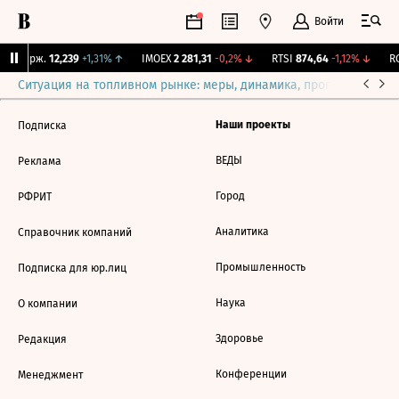
Войти
NY Бирж.
12,239
+1,31%
↑
IMOEX
2 281,31
-0,2%
↓
RTSI
874,64
-1,12%
↓
RG
Ситуация на топливном рынке: меры, динамика, прогнозы
Выб
Наши проекты
Подписка
ВЕДЫ
Реклама
Город
РФРИТ
Аналитика
Справочник компаний
Промышленность
Подписка для юр.лиц
Наука
О компании
Здоровье
Редакция
Конференции
Менеджмент