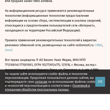
или продаже каких-либо активов.
На информационном ресурсе применяются рекомендательные
технологии (информационные технологии предоставления
информации на основе сбора, систематизации и анализа сведений,
относящихся к предпочтениям пользователей сети «Интернет»,
находящихся на территории Российской Федерации).
Правила применения рекомендательных технологий в виджетах
рекламно-обменной сети, размещенных на сайте vedomosti.ru:
СМИ2
,
24smi
Все права защищены © АО Бизнес Ньюс Медиа, ИНН/КПП
7712108141/771501001, ОГРН 1027739124775, 127018, г. Москва, вн.тер.г.
муниципальный округ Марьина Роща, ул. Полковая, д. 3, стр. 1 1999—
На нашем сайте используются cookie-файлы и технологии
2026
персонализации. Продолжая пользоваться данным сайтом, вы
ОК
подтверждаете свое
согласие
на использование файлов cookie
и технологий персонализации в соответствии с
Политикой в
отношении обработки персональных данных.