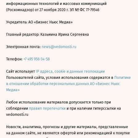
информационных технологий и массовых коммуникаций
(Роскомнадзор) от 27 ноября 2020 г. ЭЛ № ФС 77-79546
Учредитель: АО «Бизнес Ньюс Медиа»
Главный редактор: Казьмина Ирина Сергеевна
Электронная почта:
news@vedomosti.ru
Телефон:
+7 495 956-34-58
Сайт использует
IP адреса, cookie и данные геолокации
Пользователей сайта, условия использования содержатся в
Политике
в отношении обработки персональных данных АО «Бизнес Ньюс
Медиа»
Любое использование материалов допускается только при
соблюдении
правил перепечатки
и при наличии гиперссылки на
vedomosti.ru
Новости, аналитика, прогнозы и другие материалы, представленные
на данном сайте, не являются офертой или рекомендацией к покупке