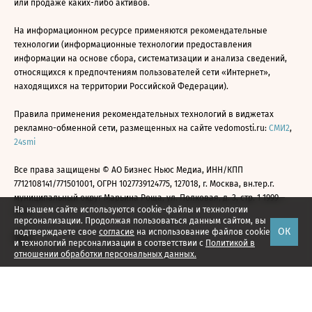
или продаже каких-либо активов.
На информационном ресурсе применяются рекомендательные
технологии (информационные технологии предоставления
информации на основе сбора, систематизации и анализа сведений,
относящихся к предпочтениям пользователей сети «Интернет»,
находящихся на территории Российской Федерации).
Правила применения рекомендательных технологий в виджетах
рекламно-обменной сети, размещенных на сайте vedomosti.ru:
СМИ2
,
24smi
Все права защищены © АО Бизнес Ньюс Медиа, ИНН/КПП
7712108141/771501001, ОГРН 1027739124775, 127018, г. Москва, вн.тер.г.
муниципальный округ Марьина Роща, ул. Полковая, д. 3, стр. 1 1999—
На нашем сайте используются cookie-файлы и технологии
2026
персонализации. Продолжая пользоваться данным сайтом, вы
ОК
подтверждаете свое
согласие
на использование файлов cookie
и технологий персонализации в соответствии с
Политикой в
отношении обработки персональных данных.