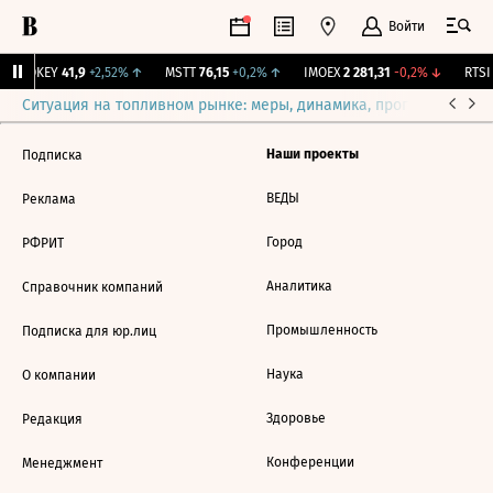
Войти
OKEY
41,9
+2,52%
↑
MSTT
76,15
+0,2%
↑
IMOEX
2 281,31
-0,2%
↓
RTSI
Ситуация на топливном рынке: меры, динамика, прогнозы
Выб
Наши проекты
Подписка
ВЕДЫ
Реклама
Город
РФРИТ
Аналитика
Справочник компаний
Промышленность
Подписка для юр.лиц
Наука
О компании
Здоровье
Редакция
Конференции
Менеджмент