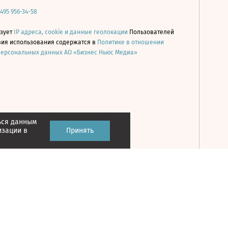
 495 956-34-58
ьзует
IP адреса, cookie и данные геолокации
Пользователей
овия использования содержатся в
Политике в отношении
персональных данных АО «Бизнес Ньюс Медиа»
ься данным
Принять
изации в