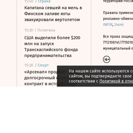
15:40
/
Страна
территории Росс
Капитана севшей на мель в
Правила примене
Финском заливе яхты
рекламно-обменно
эвакуировали вертолетом
INFOX
,
24smi
15:30
/ Политика
Все права защищ
США выделили более $200
7712108141/7715010
млн на запуск
муниципальный окр
Транскаспийского фонда
предпринимательства
15:28
/
Спорт
На нашем сайте используются c
«Арсенал» продлил самый
сайтом, вы подтверждаете свое
долгосрочный спонсоркий
соответствии с
Политикой в отн
контракт в истории АПЛ
15:26
/ Политика
Вучич заявил о готовности
поддерживать Украину на
пути в ЕС
15:07
/ Политика
Пашинян и Трамп назвали