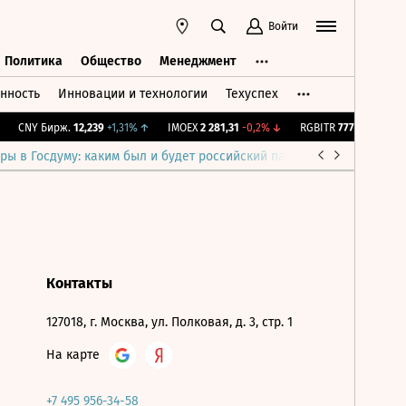
Войти
Политика
Общество
Менеджмент
нность
Инновации и технологии
Техуспех
ть
Политика
Общество
Менеджмент
CNY Бирж.
12,239
+1,31%
↑
IMOEX
2 281,31
-0,2%
↓
RGBITR
777,14
+0,2%
↑
ры в Госдуму: каким был и будет российский парламент
Война н
Контакты
127018, г. Москва, ул. Полковая, д. 3, стр. 1
На карте
+7 495 956-34-58