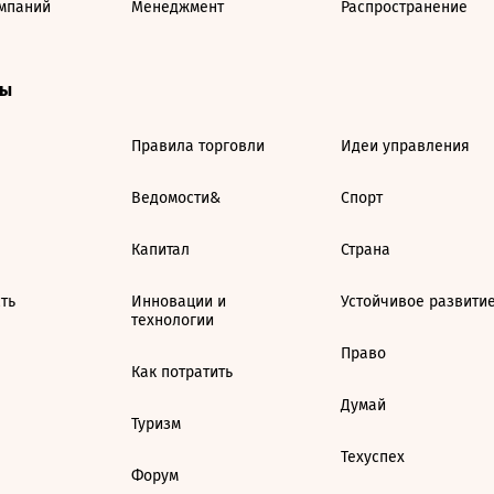
мпаний
Менеджмент
Распространение
ты
Правила торговли
Идеи управления
Ведомости&
Спорт
Капитал
Страна
ть
Инновации и
Устойчивое развити
технологии
Право
Как потратить
Думай
Туризм
Техуспех
Форум