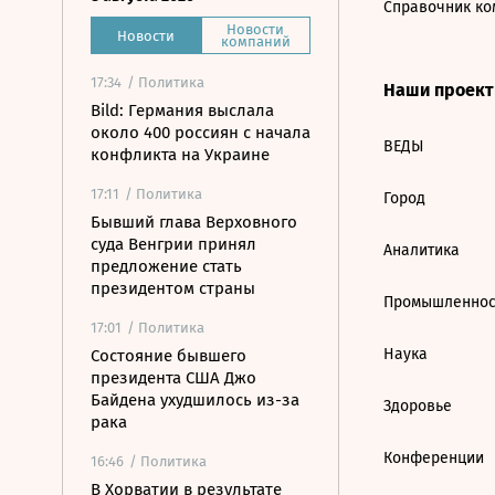
Справочник ко
Новости
Новости
компаний
17:34
/ Политика
Наши проек
Bild: Германия выслала
около 400 россиян с начала
ВЕДЫ
конфликта на Украине
17:11
/ Политика
Город
Бывший глава Верховного
суда Венгрии принял
Аналитика
предложение стать
президентом страны
Промышленнос
17:01
/ Политика
Наука
Состояние бывшего
президента США Джо
Байдена ухудшилось из-за
Здоровье
рака
Конференции
16:46
/ Политика
В Хорватии в результате