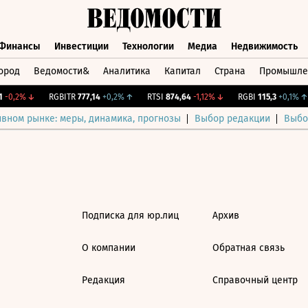
Финансы
Инвестиции
Технологии
Медиа
Недвижимость
ород
Ведомости&
Аналитика
Капитал
Страна
Промышле
а
Финансы
Инвестиции
Технологии
Медиа
Недвижимос
-0,2%
↓
RGBITR
777,14
+0,2%
↑
RTSI
874,64
-1,12%
↓
RGBI
115,3
+0,1%
↑
ивном рынке: меры, динамика, прогнозы
Выбор редакции
Выбо
Подписка для юр.лиц
Архив
О компании
Обратная связь
Редакция
Справочный центр