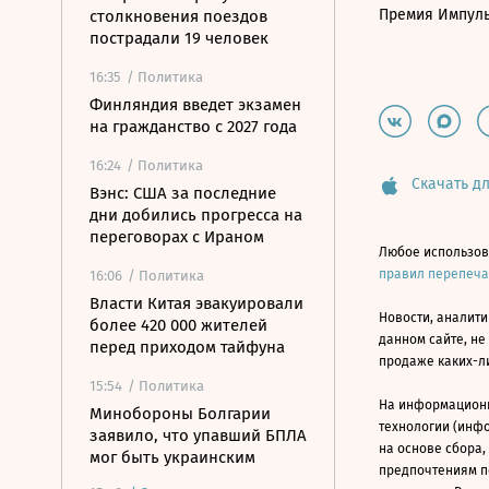
Премия Импул
столкновения поездов
пострадали 19 человек
16:35
/ Политика
Финляндия введет экзамен
на гражданство с 2027 года
16:24
/ Политика
Скачать дл
Вэнс: США за последние
дни добились прогресса на
переговорах с Ираном
Любое использов
правил перепеч
16:06
/ Политика
Власти Китая эвакуировали
Новости, аналити
более 420 000 жителей
данном сайте, не
перед приходом тайфуна
продаже каких-л
15:54
/ Политика
На информацион
Минобороны Болгарии
технологии (инф
заявило, что упавший БПЛА
на основе сбора,
мог быть украинским
предпочтениям п