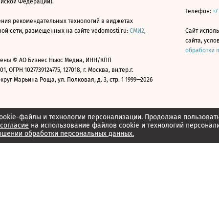
ийской Федерации).
Телефон:
+7
ния рекомендательных технологий в виджетах
й сети, размещенных на сайте vedomosti.ru:
СМИ2
,
Сайт испол
сайта, усл
обработки 
ены © АО Бизнес Ньюс Медиа, ИНН/КПП
01, ОГРН 1027739124775, 127018, г. Москва, вн.тер.г.
уг Марьина Роща, ул. Полковая, д. 3, стр. 1 1999—2026
ookie-файлы и технологии персонализации. Продолжая пользоват
согласие
на использование файлов cookie и технологий персонал
ошении обработки персональных данных.