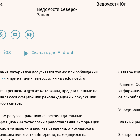
ьс
Ведомости Юг
Ведомости Северо-
Запад
я iOS
Скачать для Android
ание материалов допускается только при соблюдении
Сетевое изд
атки
и при наличии гиперссылки на vedomosti.ru
Решение Фе
ка, прогнозы и другие материалы, представленные на
информацио
 являются офертой или рекомендацией к покупке или
от 27 ноября
ибо активов.
Учредитель
ном ресурсе применяются рекомендательные
ормационные технологии предоставления информации
Главный ре
 систематизации и анализа сведений, относящихся к
ользователей сети «Интернет», находящихся на
Электронна