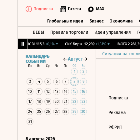
Подписка
Газета
MAX
Глобальные идеи
Бизнес
Экономика
ВЕДЫ
Правила торговли
Идеи управления
Г
Глобальные идеи
Бизнес
Экономик
64
-1,12%
↓
RGBI
115,3
+0,1%
↑
CNY Бирж.
12,239
+1,31%
↑
IMOEX
2 281,31
Ситуация на топл
КАЛЕНДАРЬ
Август
СОБЫТИЙ
Пн
Вт
Ср
Чт
Пт
Сб
Вс
1
2
3
4
5
6
7
8
9
10
11
12
13
14
15
16
Подписка
17
18
19
20
21
22
23
24
25
26
27
28
29
30
Реклама
31
РФРИТ
8 августа 2026