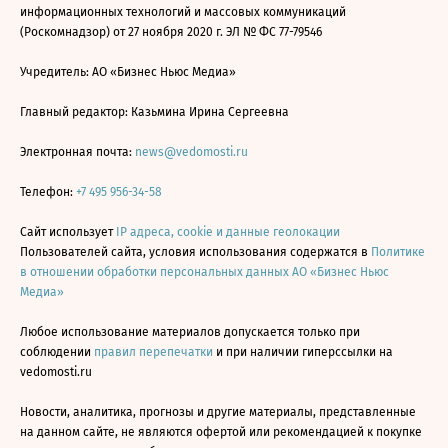
информационных технологий и массовых коммуникаций
(Роскомнадзор) от 27 ноября 2020 г. ЭЛ № ФС 77-79546
Учредитель: АО «Бизнес Ньюс Медиа»
Главный редактор: Казьмина Ирина Сергеевна
Электронная почта:
news@vedomosti.ru
Телефон:
+7 495 956-34-58
Сайт использует
IP адреса, cookie и данные геолокации
Пользователей сайта, условия использования содержатся в
Политике
в отношении обработки персональных данных АО «Бизнес Ньюс
Медиа»
Любое использование материалов допускается только при
соблюдении
правил перепечатки
и при наличии гиперссылки на
vedomosti.ru
Новости, аналитика, прогнозы и другие материалы, представленные
на данном сайте, не являются офертой или рекомендацией к покупке