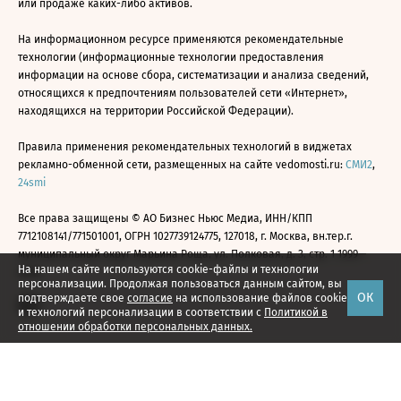
или продаже каких-либо активов.
На информационном ресурсе применяются рекомендательные
технологии (информационные технологии предоставления
информации на основе сбора, систематизации и анализа сведений,
относящихся к предпочтениям пользователей сети «Интернет»,
находящихся на территории Российской Федерации).
Правила применения рекомендательных технологий в виджетах
рекламно-обменной сети, размещенных на сайте vedomosti.ru:
СМИ2
,
24smi
Все права защищены © АО Бизнес Ньюс Медиа, ИНН/КПП
7712108141/771501001, ОГРН 1027739124775, 127018, г. Москва, вн.тер.г.
муниципальный округ Марьина Роща, ул. Полковая, д. 3, стр. 1 1999—
На нашем сайте используются cookie-файлы и технологии
2026
персонализации. Продолжая пользоваться данным сайтом, вы
ОК
подтверждаете свое
согласие
на использование файлов cookie
и технологий персонализации в соответствии с
Политикой в
отношении обработки персональных данных.