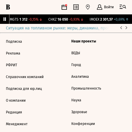
Войти
↑
MGTS
1 312
-0,15%
↓
CHKZ
16 050
-0,93%
↓
IMOEX
2 301,57
+0,69%
↑
Ситуация на топливном рынке: меры, динамика, прогнозы
Выб
Наши проекты
Подписка
ВЕДЫ
Реклама
Город
РФРИТ
Аналитика
Справочник компаний
Промышленность
Подписка для юр.лиц
Наука
О компании
Здоровье
Редакция
Конференции
Менеджмент