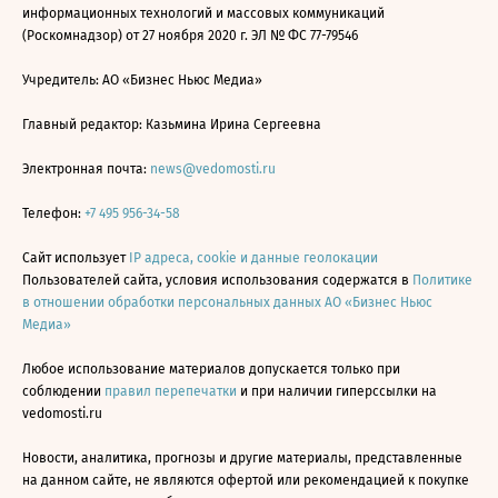
информационных технологий и массовых коммуникаций
(Роскомнадзор) от 27 ноября 2020 г. ЭЛ № ФС 77-79546
Учредитель: АО «Бизнес Ньюс Медиа»
Главный редактор: Казьмина Ирина Сергеевна
Электронная почта:
news@vedomosti.ru
Телефон:
+7 495 956-34-58
Сайт использует
IP адреса, cookie и данные геолокации
Пользователей сайта, условия использования содержатся в
Политике
в отношении обработки персональных данных АО «Бизнес Ньюс
Медиа»
Любое использование материалов допускается только при
соблюдении
правил перепечатки
и при наличии гиперссылки на
vedomosti.ru
Новости, аналитика, прогнозы и другие материалы, представленные
на данном сайте, не являются офертой или рекомендацией к покупке