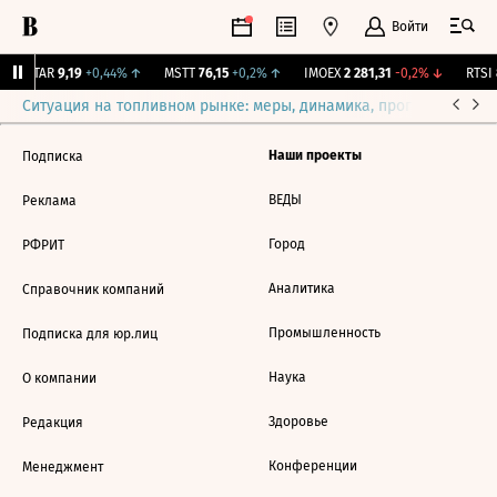
Войти
UTAR
9,19
+0,44%
↑
MSTT
76,15
+0,2%
↑
IMOEX
2 281,31
-0,2%
↓
RTSI
Ситуация на топливном рынке: меры, динамика, прогнозы
Выб
Наши проекты
Подписка
ВЕДЫ
Реклама
Город
РФРИТ
Аналитика
Справочник компаний
Промышленность
Подписка для юр.лиц
Наука
О компании
Здоровье
Редакция
Конференции
Менеджмент