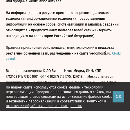
или продаже каких-либо активов.
На информационном ресурсе применяются рекомендательные
технологии (информационные технологии предоставления
информации на основе сбора, систематизации и анализа сведений,
относящихся к предпочтениям пользователей сети «Интернет»,
находящихся на территории Российской Федерации).
Правила применения рекомендательных технологий в виджетах
рекламно-обменной сети, размещенных на сайте vedomosti.ru:
СМИ2
,
24smi
Все права защищены © АО Бизнес Ньюс Медиа, ИНН/КПП
7712108141/771501001, ОГРН 1027739124775, 127018, г. Москва, вн.тер.г.
муниципальный округ Марьина Роща, ул. Полковая, д. 3, стр. 1 1999—
На нашем сайте используются cookie-файлы и технологии
2026
персонализации. Продолжая пользоваться данным сайтом, вы
ОК
подтверждаете свое
согласие
на использование файлов cookie
и технологий персонализации в соответствии с
Политикой в
отношении обработки персональных данных.