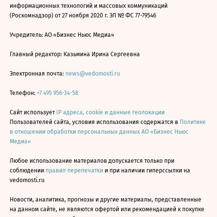
информационных технологий и массовых коммуникаций
(Роскомнадзор) от 27 ноября 2020 г. ЭЛ № ФС 77-79546
Учредитель: АО «Бизнес Ньюс Медиа»
Главный редактор: Казьмина Ирина Сергеевна
Электронная почта:
news@vedomosti.ru
Телефон:
+7 495 956-34-58
Сайт использует
IP адреса, cookie и данные геолокации
Пользователей сайта, условия использования содержатся в
Политике
в отношении обработки персональных данных АО «Бизнес Ньюс
Медиа»
Любое использование материалов допускается только при
соблюдении
правил перепечатки
и при наличии гиперссылки на
vedomosti.ru
Новости, аналитика, прогнозы и другие материалы, представленные
на данном сайте, не являются офертой или рекомендацией к покупке