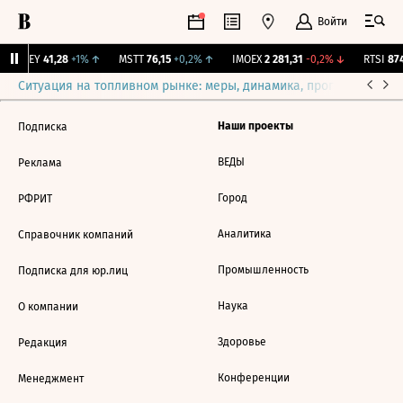
Войти
OKEY
41,28
+1%
↑
MSTT
76,15
+0,2%
↑
IMOEX
2 281,31
-0,2%
↓
RTSI
874
Ситуация на топливном рынке: меры, динамика, прогнозы
Выб
Наши проекты
Подписка
ВЕДЫ
Реклама
Город
РФРИТ
Аналитика
Справочник компаний
Промышленность
Подписка для юр.лиц
Наука
О компании
Здоровье
Редакция
Конференции
Менеджмент