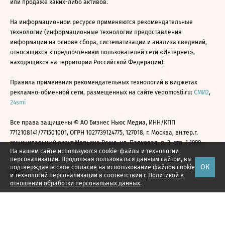
или продаже каких-либо активов.
На информационном ресурсе применяются рекомендательные
технологии (информационные технологии предоставления
информации на основе сбора, систематизации и анализа сведений,
относящихся к предпочтениям пользователей сети «Интернет»,
находящихся на территории Российской Федерации).
Правила применения рекомендательных технологий в виджетах
рекламно-обменной сети, размещенных на сайте vedomosti.ru:
СМИ2
,
24smi
Все права защищены © АО Бизнес Ньюс Медиа, ИНН/КПП
7712108141/771501001, ОГРН 1027739124775, 127018, г. Москва, вн.тер.г.
муниципальный округ Марьина Роща, ул. Полковая, д. 3, стр. 1 1999—
На нашем сайте используются cookie-файлы и технологии
2026
персонализации. Продолжая пользоваться данным сайтом, вы
ОК
подтверждаете свое
согласие
на использование файлов cookie
и технологий персонализации в соответствии с
Политикой в
отношении обработки персональных данных.