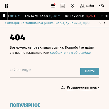
Войти
115,3
+0,1%
↑
CNY Бирж.
12,239
+1,31%
↑
IMOEX
2 281,31
-0,2%
↓
RGBITR
Ситуация на топливном рынке: меры, динамика, прогнозы
Выб
404
Возможно, неправильная ссылка. Попробуйте найти
статью по названию или
сообщите нам об ошибке
Сейчас ищут:
Найти
Расширенный поиск
ПОПУЛЯРНОЕ