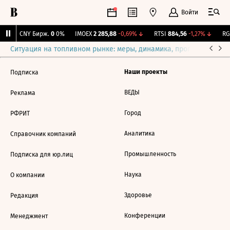
Войти
↑
CNY Бирж.
0
0%
IMOEX
2 285,88
-0,69%
↓
RTSI
884,56
-1,27%
↓
RGB
Ситуация на топливном рынке: меры, динамика, прогнозы
Выб
Наши проекты
Подписка
ВЕДЫ
Реклама
Город
РФРИТ
Аналитика
Справочник компаний
Промышленность
Подписка для юр.лиц
Наука
О компании
Здоровье
Редакция
Конференции
Менеджмент