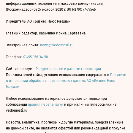
информационных технологий и массовых коммуникаций
(Роскомнадзор) от 27 ноября 2020 г. ЭЛ № ФС 77-79546
Учредитель: АО «Бизнес Ньюс Медиа»
Главный редактор: Казьмина Ирина Сергеевна
Электронная почта:
news@vedomosti.ru
Телефон:
+7 495 956-34-58
Сайт использует
IP адреса, cookie и данные геолокации
Пользователей сайта, условия использования содержатся в
Политике
в отношении обработки персональных данных АО «Бизнес Ньюс
Медиа»
Любое использование материалов допускается только при
соблюдении
правил перепечатки
и при наличии гиперссылки на
vedomosti.ru
Новости, аналитика, прогнозы и другие материалы, представленные
на данном сайте, не являются офертой или рекомендацией к покупке