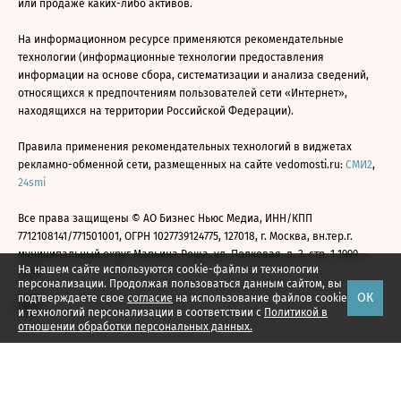
или продаже каких-либо активов.
На информационном ресурсе применяются рекомендательные
технологии (информационные технологии предоставления
информации на основе сбора, систематизации и анализа сведений,
относящихся к предпочтениям пользователей сети «Интернет»,
находящихся на территории Российской Федерации).
Правила применения рекомендательных технологий в виджетах
рекламно-обменной сети, размещенных на сайте vedomosti.ru:
СМИ2
,
24smi
Все права защищены © АО Бизнес Ньюс Медиа, ИНН/КПП
7712108141/771501001, ОГРН 1027739124775, 127018, г. Москва, вн.тер.г.
муниципальный округ Марьина Роща, ул. Полковая, д. 3, стр. 1 1999—
На нашем сайте используются cookie-файлы и технологии
2026
персонализации. Продолжая пользоваться данным сайтом, вы
ОК
подтверждаете свое
согласие
на использование файлов cookie
и технологий персонализации в соответствии с
Политикой в
отношении обработки персональных данных.