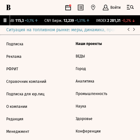
Войти
RGBI
115,3
+0,1%
↑
CNY Бирж.
12,239
+1,31%
↑
IMOEX
2 281,31
-0,2%
↓
Ситуация на топливном рынке: меры, динамика, прогнозы
Выб
Наши проекты
Подписка
ВЕДЫ
Реклама
Город
РФРИТ
Аналитика
Справочник компаний
Промышленность
Подписка для юр.лиц
Наука
О компании
Здоровье
Редакция
Конференции
Менеджмент