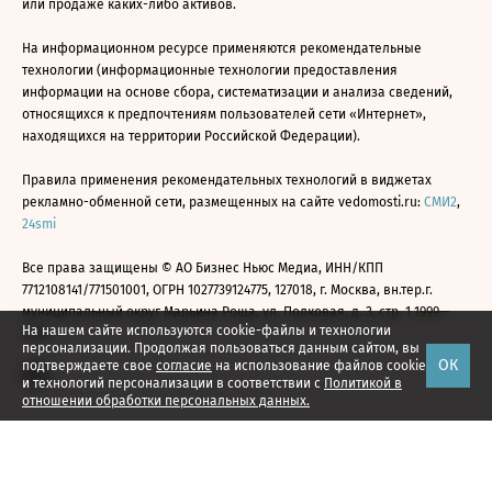
или продаже каких-либо активов.
На информационном ресурсе применяются рекомендательные
технологии (информационные технологии предоставления
информации на основе сбора, систематизации и анализа сведений,
относящихся к предпочтениям пользователей сети «Интернет»,
находящихся на территории Российской Федерации).
Правила применения рекомендательных технологий в виджетах
рекламно-обменной сети, размещенных на сайте vedomosti.ru:
СМИ2
,
24smi
Все права защищены © АО Бизнес Ньюс Медиа, ИНН/КПП
7712108141/771501001, ОГРН 1027739124775, 127018, г. Москва, вн.тер.г.
муниципальный округ Марьина Роща, ул. Полковая, д. 3, стр. 1 1999—
На нашем сайте используются cookie-файлы и технологии
2026
персонализации. Продолжая пользоваться данным сайтом, вы
ОК
подтверждаете свое
согласие
на использование файлов cookie
и технологий персонализации в соответствии с
Политикой в
отношении обработки персональных данных.