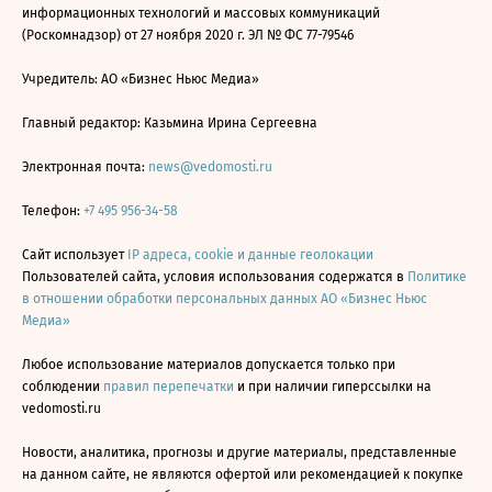
информационных технологий и массовых коммуникаций
(Роскомнадзор) от 27 ноября 2020 г. ЭЛ № ФС 77-79546
Учредитель: АО «Бизнес Ньюс Медиа»
Главный редактор: Казьмина Ирина Сергеевна
Электронная почта:
news@vedomosti.ru
Телефон:
+7 495 956-34-58
Сайт использует
IP адреса, cookie и данные геолокации
Пользователей сайта, условия использования содержатся в
Политике
в отношении обработки персональных данных АО «Бизнес Ньюс
Медиа»
Любое использование материалов допускается только при
соблюдении
правил перепечатки
и при наличии гиперссылки на
vedomosti.ru
Новости, аналитика, прогнозы и другие материалы, представленные
на данном сайте, не являются офертой или рекомендацией к покупке