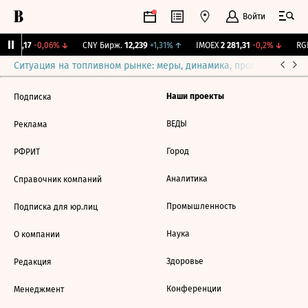
Войти
I
115,17
-0,06%
↓
CNY Бирж.
12,239
+1,31%
↑
IMOEX
2 281,31
-0,2%
↓
RGB
Ситуация на топливном рынке: меры, динамика, прогнозы
Выб
Наши проекты
Подписка
ВЕДЫ
Реклама
Город
РФРИТ
Аналитика
Справочник компаний
Промышленность
Подписка для юр.лиц
Наука
О компании
Здоровье
Редакция
Конференции
Менеджмент