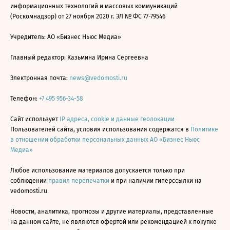
информационных технологий и массовых коммуникаций
(Роскомнадзор) от 27 ноября 2020 г. ЭЛ № ФС 77-79546
Учредитель: АО «Бизнес Ньюс Медиа»
Главный редактор: Казьмина Ирина Сергеевна
Электронная почта:
news@vedomosti.ru
Телефон:
+7 495 956-34-58
Сайт использует
IP адреса, cookie и данные геолокации
Пользователей сайта, условия использования содержатся в
Политике
в отношении обработки персональных данных АО «Бизнес Ньюс
Медиа»
Любое использование материалов допускается только при
соблюдении
правил перепечатки
и при наличии гиперссылки на
vedomosti.ru
Новости, аналитика, прогнозы и другие материалы, представленные
на данном сайте, не являются офертой или рекомендацией к покупке