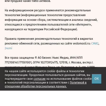
или продаже каких-либо активов.
На информационном ресурсе применяются рекомендательные
технологии (информационные технологии предоставления
информации на основе сбора, систематизации и анализа сведений,
относящихся к предпочтениям пользователей сети «Интернет»,
находящихся на территории Российской Федерации).
Правила применения рекомендательных технологий в виджетах
рекламно-обменной сети, размещенных на сайте vedomosti.ru:
СМИ2
,
24smi
Все права защищены © АО Бизнес Ньюс Медиа, ИНН/КПП
7712108141/771501001, ОГРН 1027739124775, 127018, г. Москва, вн.тер.г.
муниципальный округ Марьина Роща, ул. Полковая, д. 3, стр. 1 1999—
На нашем сайте используются cookie-файлы и технологии
2026
персонализации. Продолжая пользоваться данным сайтом, вы
ОК
подтверждаете свое
согласие
на использование файлов cookie
и технологий персонализации в соответствии с
Политикой в
отношении обработки персональных данных.