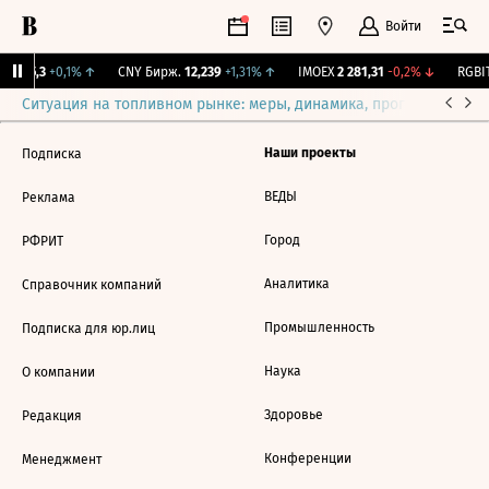
Войти
BI
115,3
+0,1%
↑
CNY Бирж.
12,239
+1,31%
↑
IMOEX
2 281,31
-0,2%
↓
RGBIT
Ситуация на топливном рынке: меры, динамика, прогнозы
Выб
Наши проекты
Подписка
ВЕДЫ
Реклама
Город
РФРИТ
Аналитика
Справочник компаний
Промышленность
Подписка для юр.лиц
Наука
О компании
Здоровье
Редакция
Конференции
Менеджмент