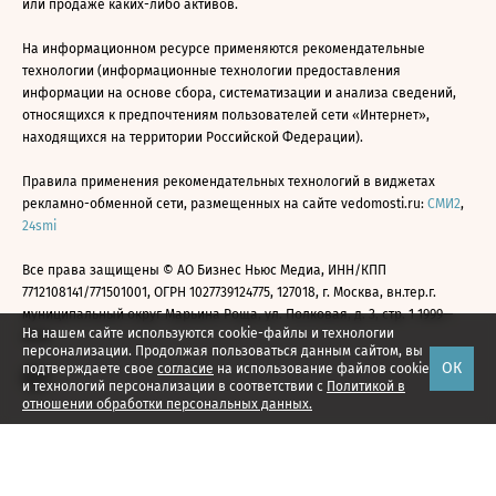
или продаже каких-либо активов.
На информационном ресурсе применяются рекомендательные
технологии (информационные технологии предоставления
информации на основе сбора, систематизации и анализа сведений,
относящихся к предпочтениям пользователей сети «Интернет»,
находящихся на территории Российской Федерации).
Правила применения рекомендательных технологий в виджетах
рекламно-обменной сети, размещенных на сайте vedomosti.ru:
СМИ2
,
24smi
Все права защищены © АО Бизнес Ньюс Медиа, ИНН/КПП
7712108141/771501001, ОГРН 1027739124775, 127018, г. Москва, вн.тер.г.
муниципальный округ Марьина Роща, ул. Полковая, д. 3, стр. 1 1999—
На нашем сайте используются cookie-файлы и технологии
2026
персонализации. Продолжая пользоваться данным сайтом, вы
ОК
подтверждаете свое
согласие
на использование файлов cookie
и технологий персонализации в соответствии с
Политикой в
отношении обработки персональных данных.