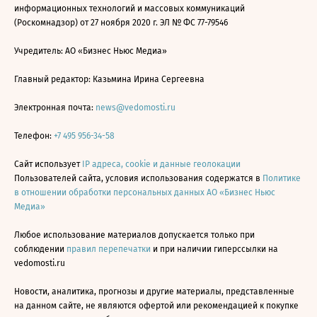
информационных технологий и массовых коммуникаций
(Роскомнадзор) от 27 ноября 2020 г. ЭЛ № ФС 77-79546
Учредитель: АО «Бизнес Ньюс Медиа»
Главный редактор: Казьмина Ирина Сергеевна
Электронная почта:
news@vedomosti.ru
Телефон:
+7 495 956-34-58
Сайт использует
IP адреса, cookie и данные геолокации
Пользователей сайта, условия использования содержатся в
Политике
в отношении обработки персональных данных АО «Бизнес Ньюс
Медиа»
Любое использование материалов допускается только при
соблюдении
правил перепечатки
и при наличии гиперссылки на
vedomosti.ru
Новости, аналитика, прогнозы и другие материалы, представленные
на данном сайте, не являются офертой или рекомендацией к покупке