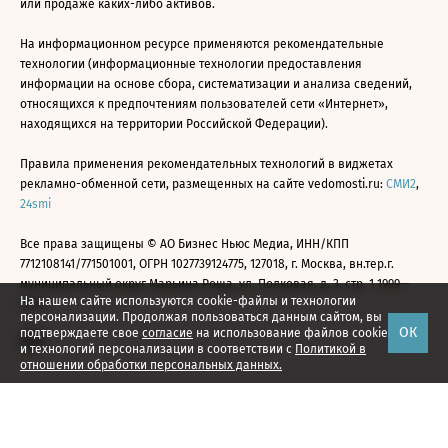
или продаже каких-либо активов.
На информационном ресурсе применяются рекомендательные
технологии (информационные технологии предоставления
информации на основе сбора, систематизации и анализа сведений,
относящихся к предпочтениям пользователей сети «Интернет»,
находящихся на территории Российской Федерации).
Правила применения рекомендательных технологий в виджетах
рекламно-обменной сети, размещенных на сайте vedomosti.ru:
СМИ2
,
24smi
Все права защищены © АО Бизнес Ньюс Медиа, ИНН/КПП
7712108141/771501001, ОГРН 1027739124775, 127018, г. Москва, вн.тер.г.
муниципальный округ Марьина Роща, ул. Полковая, д. 3, стр. 1 1999—
На нашем сайте используются cookie-файлы и технологии
2026
персонализации. Продолжая пользоваться данным сайтом, вы
ОК
подтверждаете свое
согласие
на использование файлов cookie
и технологий персонализации в соответствии с
Политикой в
отношении обработки персональных данных.