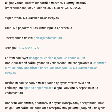
информационных технологий и массовых коммуникаций
(Роскомнадзор) от 27 ноября 2020 г. ЭЛ № ФС 77-79546
Учредитель: АО «Бизнес Ньюс Медиа»
Главный редактор: Казьмина Ирина Сергеевна
Электронная почта:
news@vedomosti.ru
Телефон:
+7 495 956-34-58
Сайт использует
IP адреса, cookie и данные геолокации
Пользователей сайта, условия использования содержатся в
Политике
в отношении обработки персональных данных АО «Бизнес Ньюс
Медиа»
Любое использование материалов допускается только при
соблюдении
правил перепечатки
и при наличии гиперссылки на
vedomosti.ru
Новости, аналитика, прогнозы и другие материалы, представленные
на данном сайте, не являются офертой или рекомендацией к покупке