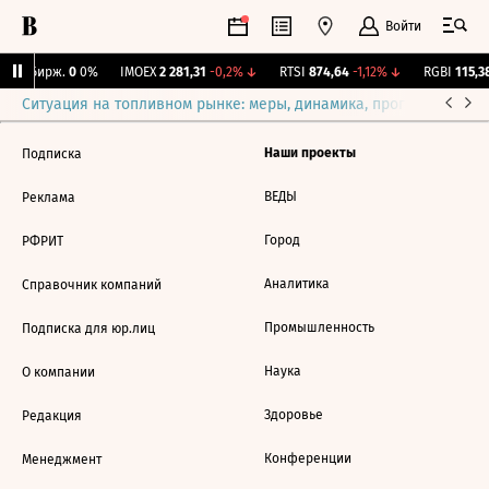
Войти
CNY Бирж.
0
0%
IMOEX
2 281,31
-0,2%
↓
RTSI
874,64
-1,12%
↓
RGBI
115,38
Ситуация на топливном рынке: меры, динамика, прогнозы
Выб
Наши проекты
Подписка
ВЕДЫ
Реклама
Город
РФРИТ
Аналитика
Справочник компаний
Промышленность
Подписка для юр.лиц
Наука
О компании
Здоровье
Редакция
Конференции
Менеджмент