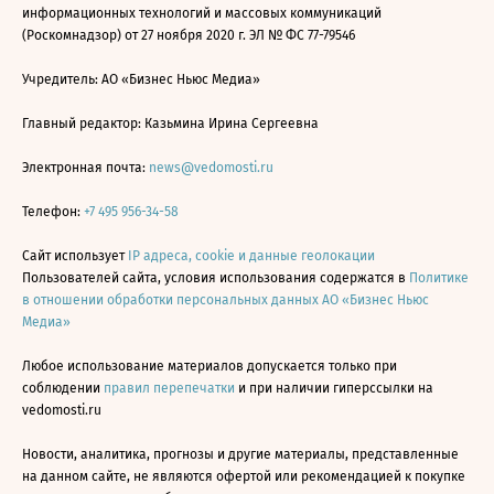
информационных технологий и массовых коммуникаций
(Роскомнадзор) от 27 ноября 2020 г. ЭЛ № ФС 77-79546
Учредитель: АО «Бизнес Ньюс Медиа»
Главный редактор: Казьмина Ирина Сергеевна
Электронная почта:
news@vedomosti.ru
Телефон:
+7 495 956-34-58
Сайт использует
IP адреса, cookie и данные геолокации
Пользователей сайта, условия использования содержатся в
Политике
в отношении обработки персональных данных АО «Бизнес Ньюс
Медиа»
Любое использование материалов допускается только при
соблюдении
правил перепечатки
и при наличии гиперссылки на
vedomosti.ru
Новости, аналитика, прогнозы и другие материалы, представленные
на данном сайте, не являются офертой или рекомендацией к покупке