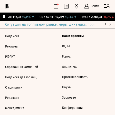
Войти
RGBI
115,35
+0,15%
↑
CNY Бирж.
12,239
+1,31%
↑
IMOEX
2 281,31
-0,2%
↓
Ситуация на топливном рынке: меры, динамика, прогнозы
Выб
Наши проекты
Подписка
ВЕДЫ
Реклама
Город
РФРИТ
Аналитика
Справочник компаний
Промышленность
Подписка для юр.лиц
Наука
О компании
Здоровье
Редакция
Конференции
Менеджмент