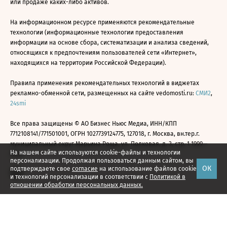
или продаже каких-либо активов.
На информационном ресурсе применяются рекомендательные
технологии (информационные технологии предоставления
информации на основе сбора, систематизации и анализа сведений,
относящихся к предпочтениям пользователей сети «Интернет»,
находящихся на территории Российской Федерации).
Правила применения рекомендательных технологий в виджетах
рекламно-обменной сети, размещенных на сайте vedomosti.ru:
СМИ2
,
24smi
Все права защищены © АО Бизнес Ньюс Медиа, ИНН/КПП
7712108141/771501001, ОГРН 1027739124775, 127018, г. Москва, вн.тер.г.
муниципальный округ Марьина Роща, ул. Полковая, д. 3, стр. 1 1999—
На нашем сайте используются cookie-файлы и технологии
2026
персонализации. Продолжая пользоваться данным сайтом, вы
ОК
подтверждаете свое
согласие
на использование файлов cookie
и технологий персонализации в соответствии с
Политикой в
отношении обработки персональных данных.