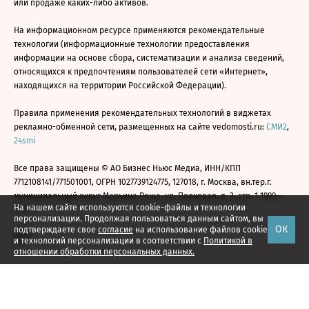
или продаже каких-либо активов.
На информационном ресурсе применяются рекомендательные
технологии (информационные технологии предоставления
информации на основе сбора, систематизации и анализа сведений,
относящихся к предпочтениям пользователей сети «Интернет»,
находящихся на территории Российской Федерации).
Правила применения рекомендательных технологий в виджетах
рекламно-обменной сети, размещенных на сайте vedomosti.ru:
СМИ2
,
24smi
Все права защищены © АО Бизнес Ньюс Медиа, ИНН/КПП
7712108141/771501001, ОГРН 1027739124775, 127018, г. Москва, вн.тер.г.
муниципальный округ Марьина Роща, ул. Полковая, д. 3, стр. 1 1999—
На нашем сайте используются cookie-файлы и технологии
2026
персонализации. Продолжая пользоваться данным сайтом, вы
ОК
подтверждаете свое
согласие
на использование файлов cookie
и технологий персонализации в соответствии с
Политикой в
отношении обработки персональных данных.