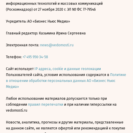
информационных технологий и массовых коммуникаций
(Роскомнадзор) от 27 ноября 2020 г. ЭЛ № ФС 77-79546
Учредитель: АО «Бизнес Ньюс Медиа»
Главный редактор: Казьмина Ирина Сергеевна
Электронная почта:
news@vedomosti.ru
Телефон:
+7 495 956-34-58
Сайт использует
IP адреса, cookie и данные геолокации
Пользователей сайта, условия использования содержатся в
Политике
в отношении обработки персональных данных АО «Бизнес Ньюс
Медиа»
Любое использование материалов допускается только при
соблюдении
правил перепечатки
и при наличии гиперссылки на
vedomosti.ru
Новости, аналитика, прогнозы и другие материалы, представленные
на данном сайте, не являются офертой или рекомендацией к покупке