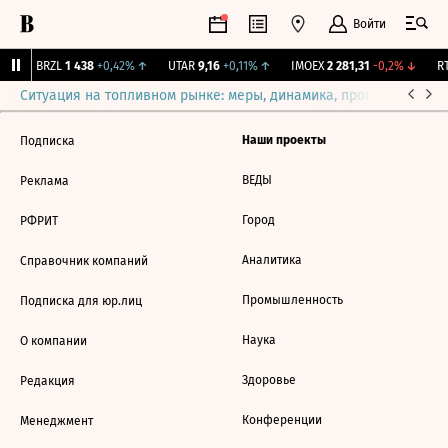
Войти
↑
BRZL
1 438
+0,42%
↑
UTAR
9,16
+0,11%
↑
IMOEX
2 281,31
-0,2%
↓
RT
Ситуация на топливном рынке: меры, динамика, прогнозы
Выб
Наши проекты
Подписка
ВЕДЫ
Реклама
Город
РФРИТ
Аналитика
Справочник компаний
Промышленность
Подписка для юр.лиц
Наука
О компании
Здоровье
Редакция
Конференции
Менеджмент