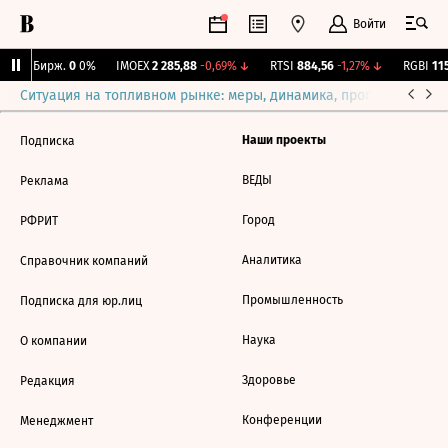
Войти
CNY Бирж.
0
0%
IMOEX
2 285,88
-0,69%
↓
RTSI
884,56
-1,27%
↓
RGBI
115
Ситуация на топливном рынке: меры, динамика, прогнозы
Выб
Наши проекты
Подписка
ВЕДЫ
Реклама
Город
РФРИТ
Аналитика
Справочник компаний
Промышленность
Подписка для юр.лиц
Наука
О компании
Здоровье
Редакция
Конференции
Менеджмент