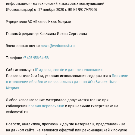
информационных технологий и массовых коммуникаций
(Роскомнадзор) от 27 ноября 2020 г. ЭЛ № ФС 77-79546
Учредитель: АО «Бизнес Ньюс Медиа»
Главный редактор: Казьмина Ирина Сергеевна
Электронная почта:
news@vedomosti.ru
Телефон:
+7 495 956-34-58
Сайт использует
IP адреса, cookie и данные геолокации
Пользователей сайта, условия использования содержатся в
Политике
в отношении обработки персональных данных АО «Бизнес Ньюс
Медиа»
Любое использование материалов допускается только при
соблюдении
правил перепечатки
и при наличии гиперссылки на
vedomosti.ru
Новости, аналитика, прогнозы и другие материалы, представленные
на данном сайте, не являются офертой или рекомендацией к покупке