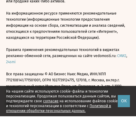
или продаже каких-либо активов.
На информационном ресурсе применяются рекомендательные
технологии (информационные технологии предоставления
информации на основе сбора, систематизации и анализа сведений,
относящихся к предпочтениям пользователей сети «Интернет»,
находящихся на территории Российской Федерации).
Правила применения рекомендательных технологий в виджетах
рекламно-обменной сети, размещенных на сайте vedomosti.ru:
СМИ2
,
24smi
Все права защищены © АО Бизнес Ньюс Медиа, ИНН/КПП
7712108141/771501001, ОГРН 1027739124775, 127018, г. Москва, вн.тер.г.
муниципальный округ Марьина Роща, ул. Полковая, д. 3, стр. 1 1999—
На нашем сайте используются cookie-файлы и технологии
2026
персонализации. Продолжая пользоваться данным сайтом, вы
ОК
подтверждаете свое
согласие
на использование файлов cookie
и технологий персонализации в соответствии с
Политикой в
отношении обработки персональных данных.