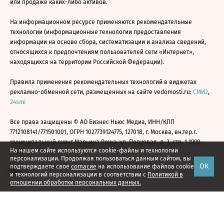
или продаже каких-либо активов.
На информационном ресурсе применяются рекомендательные
технологии (информационные технологии предоставления
информации на основе сбора, систематизации и анализа сведений,
относящихся к предпочтениям пользователей сети «Интернет»,
находящихся на территории Российской Федерации).
Правила применения рекомендательных технологий в виджетах
рекламно-обменной сети, размещенных на сайте vedomosti.ru:
СМИ2
,
24smi
Все права защищены © АО Бизнес Ньюс Медиа, ИНН/КПП
7712108141/771501001, ОГРН 1027739124775, 127018, г. Москва, вн.тер.г.
муниципальный округ Марьина Роща, ул. Полковая, д. 3, стр. 1 1999—
На нашем сайте используются cookie-файлы и технологии
2026
персонализации. Продолжая пользоваться данным сайтом, вы
ОК
подтверждаете свое
согласие
на использование файлов cookie
и технологий персонализации в соответствии с
Политикой в
отношении обработки персональных данных.