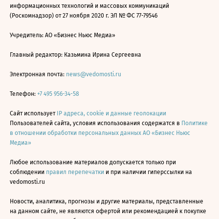
информационных технологий и массовых коммуникаций
(Роскомнадзор) от 27 ноября 2020 г. ЭЛ № ФС 77-79546
Учредитель: АО «Бизнес Ньюс Медиа»
Главный редактор: Казьмина Ирина Сергеевна
Электронная почта:
news@vedomosti.ru
Телефон:
+7 495 956-34-58
Сайт использует
IP адреса, cookie и данные геолокации
Пользователей сайта, условия использования содержатся в
Политике
в отношении обработки персональных данных АО «Бизнес Ньюс
Медиа»
Любое использование материалов допускается только при
соблюдении
правил перепечатки
и при наличии гиперссылки на
vedomosti.ru
Новости, аналитика, прогнозы и другие материалы, представленные
на данном сайте, не являются офертой или рекомендацией к покупке