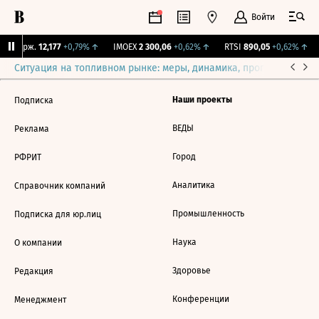
Войти
NY Бирж.
12,177
+0,79%
↑
IMOEX
2 300,06
+0,62%
↑
RTSI
890,05
+0,62%
↑
Ситуация на топливном рынке: меры, динамика, прогнозы
Выб
Наши проекты
Подписка
ВЕДЫ
Реклама
Город
РФРИТ
Аналитика
Справочник компаний
Промышленность
Подписка для юр.лиц
Наука
О компании
Здоровье
Редакция
Конференции
Менеджмент