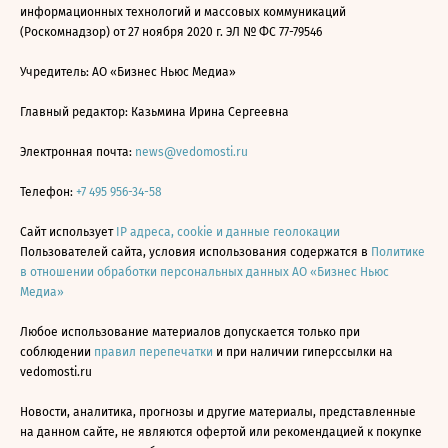
информационных технологий и массовых коммуникаций
(Роскомнадзор) от 27 ноября 2020 г. ЭЛ № ФС 77-79546
Учредитель: АО «Бизнес Ньюс Медиа»
Главный редактор: Казьмина Ирина Сергеевна
Электронная почта:
news@vedomosti.ru
Телефон:
+7 495 956-34-58
Сайт использует
IP адреса, cookie и данные геолокации
Пользователей сайта, условия использования содержатся в
Политике
в отношении обработки персональных данных АО «Бизнес Ньюс
Медиа»
Любое использование материалов допускается только при
соблюдении
правил перепечатки
и при наличии гиперссылки на
vedomosti.ru
Новости, аналитика, прогнозы и другие материалы, представленные
на данном сайте, не являются офертой или рекомендацией к покупке