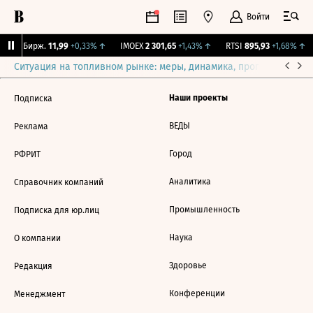
Войти
CNY Бирж.
11,99
+0,33%
↑
IMOEX
2 301,65
+1,43%
↑
RTSI
895,93
+1,68%
↑
Ситуация на топливном рынке: меры, динамика, прогнозы
Выб
Наши проекты
Подписка
ВЕДЫ
Реклама
Город
РФРИТ
Аналитика
Справочник компаний
Промышленность
Подписка для юр.лиц
Наука
О компании
Здоровье
Редакция
Конференции
Менеджмент