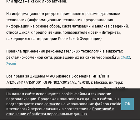
или продаже каких-либо активов.
На информационном ресурсе применяются рекомендательные
технологии (информационные технологии предоставления
информации на основе сбора, систематизации и анализа сведений,
относящихся к предпочтениям пользователей сети «Интернет»,
находящихся на территории Российской Федерации).
Правила применения рекомендательных технологий в виджетах
рекламно-обменной сети, размещенных на сайте vedomosti.ru:
СМИ2
,
24smi
Все права защищены © АО Бизнес Ньюс Медиа, ИНН/КПП
7712108141/771501001, ОГРН 1027739124775, 127018, г. Москва, вн.тер.г.
муниципальный округ Марьина Роща, ул. Полковая, д. 3, стр. 1 1999—
На нашем сайте используются cookie-файлы и технологии
2026
персонализации. Продолжая пользоваться данным сайтом, вы
ОК
подтверждаете свое
согласие
на использование файлов cookie
и технологий персонализации в соответствии с
Политикой в
отношении обработки персональных данных.