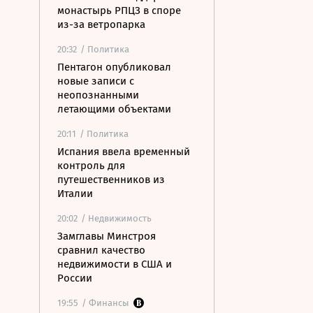
монастырь РПЦЗ в споре
из-за ветропарка
20:32
/ Политика
Пентагон опубликовал
новые записи с
неопознанными
летающими объектами
20:11
/ Политика
Испания ввела временный
контроль для
путешественников из
Италии
20:02
/ Недвижимость
Замглавы Минстроя
сравнил качество
недвижимости в США и
России
19:55
/ Финансы