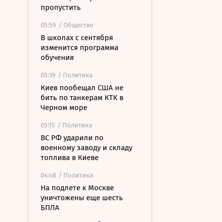
пропустить
05:59
/ Общество
В школах с сентября
изменится программа
обучения
05:39
/ Политика
Киев пообещал США не
бить по танкерам КТК в
Черном море
05:15
/ Политика
ВС РФ ударили по
военному заводу и складу
топлива в Киеве
04:48
/ Политика
На подлете к Москве
уничтожены еще шесть
БПЛА