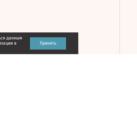
ься данным
Принять
изации в