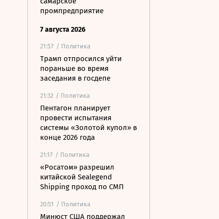
самарское
промпредприятие
7 августа 2026
21:57
/ Политика
Трамп отпросился уйти
пораньше во время
заседания в госдепе
21:32
/ Политика
Пентагон планирует
провести испытания
системы «Золотой купол» в
конце 2026 года
21:17
/ Политика
«Росатом» разрешил
китайской Sealegend
Shipping проход по СМП
20:51
/ Политика
Минюст США поддержал