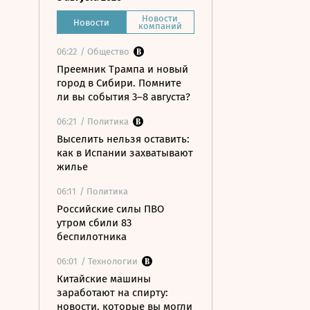
Новости
Новости
компаний
06:22
/ Общество
Преемник Трампа и новый
город в Сибири. Помните
ли вы события 3–8 августа?
06:21
/ Политика
Выселить нельзя оставить:
как в Испании захватывают
жилье
06:11
/ Политика
Российские силы ПВО
утром сбили 83
беспилотника
06:01
/ Технологии
Китайские машины
заработают на спирту:
новости, которые вы могли