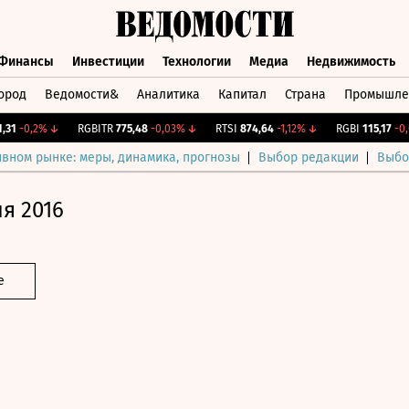
Финансы
Инвестиции
Технологии
Медиа
Недвижимость
ород
Ведомости&
Аналитика
Капитал
Страна
Промышле
а
Финансы
Инвестиции
Технологии
Медиа
Недвижимос
-0,2%
↓
RGBITR
775,48
-0,03%
↓
RTSI
874,64
-1,12%
↓
RGBI
115,17
-0,06
ивном рынке: меры, динамика, прогнозы
Выбор редакции
Выбо
я 2016
е