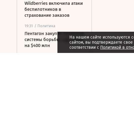
Wildberries включила атаки
беспилотников в
страхование заказов
19:31
/ Политика
Пентагон закупит лазерные
На нашем сайте используются c
системы борьбы с дронами
сайтом, вы подтверждаете свое
на $400 млн
соответствии с
Политикой в отн
19:19
/ Политика
Бессент: США могут
заключить новую мирную
сделку с Ираном 7 или 8
августа
19:00
/ Бизнес
Аукцион по продаже
Рижского вокзала вновь не
состоялся
18:44
/ Политика
В Раде призвали Федорова