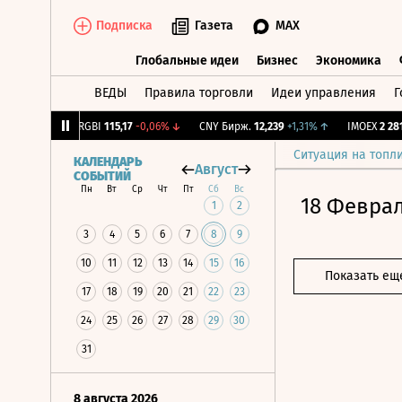
Подписка
Газета
MAX
Глобальные идеи
Бизнес
Экономика
ВЕДЫ
Правила торговли
Идеи управления
Г
Глобальные идеи
Бизнес
Экономик
-1,12%
↓
RGBI
115,17
-0,06%
↓
CNY Бирж.
12,239
+1,31%
↑
IMOEX
2 281,31
Ситуация на топл
КАЛЕНДАРЬ
Август
СОБЫТИЙ
Пн
Вт
Ср
Чт
Пт
Сб
Вс
18 Феврал
1
2
3
4
5
6
7
8
9
10
11
12
13
14
15
16
Показать ещ
17
18
19
20
21
22
23
24
25
26
27
28
29
30
31
8 августа 2026