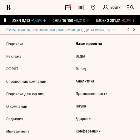
Войти
↑
USBN
0,123
+1,65%
↑
CHKZ
16 150
+0,31%
↑
IMOEX
2 281,31
-0,2%
↓
Ситуация на топливном рынке: меры, динамика, прогнозы
Выб
Наши проекты
Подписка
ВЕДЫ
Реклама
Город
РФРИТ
Аналитика
Справочник компаний
Промышленность
Подписка для юр.лиц
Наука
О компании
Здоровье
Редакция
Конференции
Менеджмент