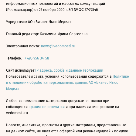
информационных технологий и массовых коммуникаций
(Роскомнадзор) от 27 ноября 2020 г. ЭЛ № ФС 77-79546
Учредитель: АО «Бизнес Ньюс Медиа»
Главный редактор: Казьмина Ирина Сергеевна
Электронная почта:
news@vedomosti.ru
Телефон:
+7 495 956-34-58
Сайт использует
IP адреса, cookie и данные геолокации
Пользователей сайта, условия использования содержатся в
Политике
в отношении обработки персональных данных АО «Бизнес Ньюс
Медиа»
Любое использование материалов допускается только при
соблюдении
правил перепечатки
и при наличии гиперссылки на
vedomosti.ru
Новости, аналитика, прогнозы и другие материалы, представленные
на данном сайте, не являются офертой или рекомендацией к покупке