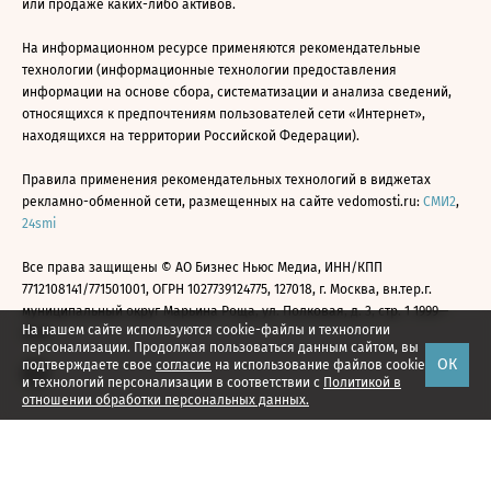
или продаже каких-либо активов.
На информационном ресурсе применяются рекомендательные
технологии (информационные технологии предоставления
информации на основе сбора, систематизации и анализа сведений,
относящихся к предпочтениям пользователей сети «Интернет»,
находящихся на территории Российской Федерации).
Правила применения рекомендательных технологий в виджетах
рекламно-обменной сети, размещенных на сайте vedomosti.ru:
СМИ2
,
24smi
Все права защищены © АО Бизнес Ньюс Медиа, ИНН/КПП
7712108141/771501001, ОГРН 1027739124775, 127018, г. Москва, вн.тер.г.
муниципальный округ Марьина Роща, ул. Полковая, д. 3, стр. 1 1999—
На нашем сайте используются cookie-файлы и технологии
2026
персонализации. Продолжая пользоваться данным сайтом, вы
ОК
подтверждаете свое
согласие
на использование файлов cookie
и технологий персонализации в соответствии с
Политикой в
отношении обработки персональных данных.