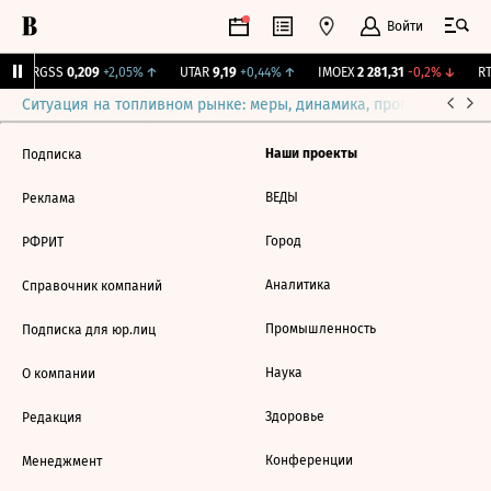
Войти
↑
RGSS
0,209
+2,05%
↑
UTAR
9,19
+0,44%
↑
IMOEX
2 281,31
-0,2%
↓
RT
Ситуация на топливном рынке: меры, динамика, прогнозы
Выб
Наши проекты
Подписка
ВЕДЫ
Реклама
Город
РФРИТ
Аналитика
Справочник компаний
Промышленность
Подписка для юр.лиц
Наука
О компании
Здоровье
Редакция
Конференции
Менеджмент