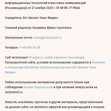
информационных технологий и массовых коммуникаций
(Роскомнадзор) от 27 ноября 2020 г. ЭЛ № ФС 77-79546
Учредитель: АО «Бизнес Ньюс Медиа»
Главный редактор: Казьмина Ирина Сергеевна
Электронная почта:
news@vedomosti.ru
Телефон:
+7 495 956-34-58
Сайт использует
IP адреса, cookie и данные геолокации
Пользователей сайта, условия использования содержатся в
Политике
в отношении обработки персональных данных АО «Бизнес Ньюс
Медиа»
Любое использование материалов допускается только при
соблюдении
правил перепечатки
и при наличии гиперссылки на
vedomosti.ru
Новости, аналитика, прогнозы и другие материалы, представленные
на данном сайте, не являются офертой или рекомендацией к покупке