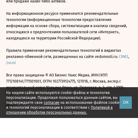
или продаже каких-либо активов.
На информационном ресурсе применяются рекомендательные
технологии (информационные технологии предоставления
информации на основе сбора, систематизации и анализа сведений,
относящихся к предпочтениям пользователей сети «Интернет»,
находящихся на территории Российской Федерации).
Правила применения рекомендательных технологий в виджетах
рекламно-обменной сети, размещенных на сайте vedomosti.ru:
СМИ2
,
24smi
Все права защищены © АО Бизнес Ньюс Медиа, ИНН/КПП
7712108141/771501001, ОГРН 1027739124775, 127018, г. Москва, вн.тер.г.
муниципальный округ Марьина Роща, ул. Полковая, д. 3, стр. 1 1999—
На нашем сайте используются cookie-файлы и технологии
2026
персонализации. Продолжая пользоваться данным сайтом, вы
ОК
подтверждаете свое
согласие
на использование файлов cookie
и технологий персонализации в соответствии с
Политикой в
отношении обработки персональных данных.