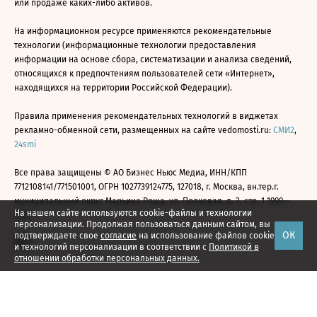
или продаже каких-либо активов.
На информационном ресурсе применяются рекомендательные
технологии (информационные технологии предоставления
информации на основе сбора, систематизации и анализа сведений,
относящихся к предпочтениям пользователей сети «Интернет»,
находящихся на территории Российской Федерации).
Правила применения рекомендательных технологий в виджетах
рекламно-обменной сети, размещенных на сайте vedomosti.ru:
СМИ2
,
24smi
Все права защищены © АО Бизнес Ньюс Медиа, ИНН/КПП
7712108141/771501001, ОГРН 1027739124775, 127018, г. Москва, вн.тер.г.
муниципальный округ Марьина Роща, ул. Полковая, д. 3, стр. 1 1999—
На нашем сайте используются cookie-файлы и технологии
2026
персонализации. Продолжая пользоваться данным сайтом, вы
ОК
подтверждаете свое
согласие
на использование файлов cookie
и технологий персонализации в соответствии с
Политикой в
отношении обработки персональных данных.