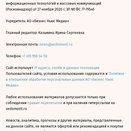
информационных технологий и массовых коммуникаций
(Роскомнадзор) от 27 ноября 2020 г. ЭЛ № ФС 77-79546
Учредитель: АО «Бизнес Ньюс Медиа»
Главный редактор: Казьмина Ирина Сергеевна
Электронная почта:
news@vedomosti.ru
Телефон:
+7 495 956-34-58
Сайт использует
IP адреса, cookie и данные геолокации
Пользователей сайта, условия использования содержатся в
Политике
в отношении обработки персональных данных АО «Бизнес Ньюс
Медиа»
Любое использование материалов допускается только при
соблюдении
правил перепечатки
и при наличии гиперссылки на
vedomosti.ru
Новости, аналитика, прогнозы и другие материалы, представленные
на данном сайте, не являются офертой или рекомендацией к покупке