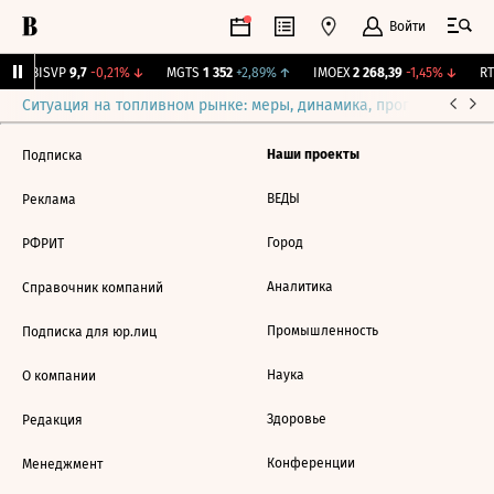
Войти
↑
BISVP
9,7
-0,21%
↓
MGTS
1 352
+2,89%
↑
IMOEX
2 268,39
-1,45%
↓
RTS
Ситуация на топливном рынке: меры, динамика, прогнозы
Выб
Наши проекты
Подписка
ВЕДЫ
Реклама
Город
РФРИТ
Аналитика
Справочник компаний
Промышленность
Подписка для юр.лиц
Наука
О компании
Здоровье
Редакция
Конференции
Менеджмент