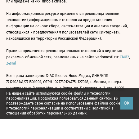
или продаже каких-либо активов.
На информационном ресурсе применяются рекомендательные
технологии (информационные технологии предоставления
информации на основе сбора, систематизации и анализа сведений,
относящихся к предпочтениям пользователей сети «Интернет»,
находящихся на территории Российской Федерации).
Правила применения рекомендательных технологий в виджетах
рекламно-обменной сети, размещенных на сайте vedomosti.ru:
СМИ2
,
24smi
Все права защищены © АО Бизнес Ньюс Медиа, ИНН/КПП
7712108141/771501001, ОГРН 1027739124775, 127018, г. Москва, вн.тер.г.
муниципальный округ Марьина Роща, ул. Полковая, д. 3, стр. 1 1999—
На нашем сайте используются cookie-файлы и технологии
2026
персонализации. Продолжая пользоваться данным сайтом, вы
ОК
подтверждаете свое
согласие
на использование файлов cookie
и технологий персонализации в соответствии с
Политикой в
отношении обработки персональных данных.