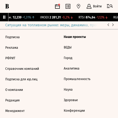
Войти
Y Бирж.
12,239
+1,31%
↑
IMOEX
2 281,31
-0,2%
↓
RTSI
874,64
-1,12%
↓
RGB
Ситуация на топливном рынке: меры, динамика, прогнозы
Выб
Наши проекты
Подписка
ВЕДЫ
Реклама
Город
РФРИТ
Аналитика
Справочник компаний
Промышленность
Подписка для юр.лиц
Наука
О компании
Здоровье
Редакция
Конференции
Менеджмент