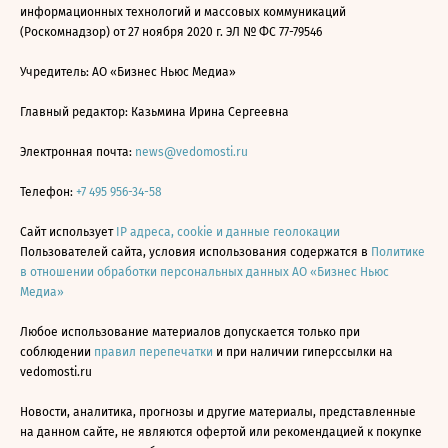
информационных технологий и массовых коммуникаций
(Роскомнадзор) от 27 ноября 2020 г. ЭЛ № ФС 77-79546
Учредитель: АО «Бизнес Ньюс Медиа»
Главный редактор: Казьмина Ирина Сергеевна
Электронная почта:
news@vedomosti.ru
Телефон:
+7 495 956-34-58
Сайт использует
IP адреса, cookie и данные геолокации
Пользователей сайта, условия использования содержатся в
Политике
в отношении обработки персональных данных АО «Бизнес Ньюс
Медиа»
Любое использование материалов допускается только при
соблюдении
правил перепечатки
и при наличии гиперссылки на
vedomosti.ru
Новости, аналитика, прогнозы и другие материалы, представленные
на данном сайте, не являются офертой или рекомендацией к покупке